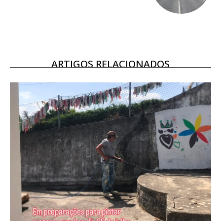
16
€
12 meses
ARTIGOS RELACIONADOS
Acesso ao conteúdo online
Acesso aos conteúdos Exclusivos para
assinantes
Ofertas para assinatura anual
Escolha o plano