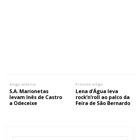
Artigo anterior
Próximo artigo
S.A. Marionetas
Lena d’Água leva
levam Inês de Castro
rock’n’roll ao palco da
a Odeceixe
Feira de São Bernardo