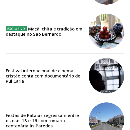
12 meses
Maçã, chita e tradição em
Edição em papel entregue à Quinta-feira em sua
destaque no São Bernardo
casa
Acesso ao conteúdo online
Acesso aos conteúdos Exclusivos para
assinantes
Ofertas para assinatura anual
Festival internacional de cinema
cristão conta com documentário de
Rui Caria
Escolha o plano
ASSINATURA
Festas de Pataias regressam entre
os dias 13 e 16 com romaria
DIGITAL ANUAL
centenária às Paredes