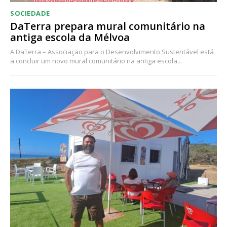
SOCIEDADE
DaTerra prepara mural comunitário na
antiga escola da Mélvoa
A DaTerra – Associação para o Desenvolvimento Sustentável está
a concluir um novo mural comunitário na antiga escola...