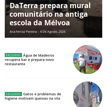
DaTerra prepara mural
comunitário na antiga
Planos de Assinatura
escola da Mélvoa
Ana Ferraz Pereira
-
6 De Agosto, 2026
Faça-se assinante do Região de Cister e ajude-nos a manter este serviço
público!
Sendo assinante terá acesso a todos os conteúdos exclusivos e versões
digitais.
Água de Madeiros
Escolha o plano de assinatura desejado:
recupera bar e prepara novo
restaurante
ASSINATURA
IMPRESSA
Gatos e problemas de
32
€
higiene motivam queixas na vila