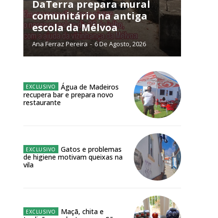
NATURA
DaTerra prepara mural
L ANUAL
comunitário na antiga
escola da Mélvoa
6
€
Ana Ferraz Pereira
-
6 De Agosto, 2026
meses
o online
Água de Madeiros
recupera bar e prepara novo
os Exclusivos para
restaurante
atura anual
Gatos e problemas
 o plano
de higiene motivam queixas na
vila
Maçã, chita e