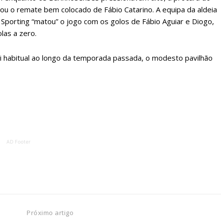
ATURA
ASSI
ou o remate bem colocado de Fábio Catarino. A equipa da aldeia
ESSA
DIGITA
 Sporting “matou” o jogo com os golos de Fábio Aguiar e Diogo,
2
€
1
las a zero.
i habitual ao longo da temporada passada, o modesto pavilhão
eses
12 
regue à Quinta-feira
Acesso ao conteúd
Acesso aos conteúd
 online
assinantes
os Exclusivos para
Ofertas para assin
AD Footer
tura anual
Escolha
 o plano
Próximo artigo