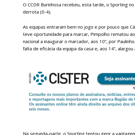
O CCDR Burinhosa recebeu, esta tarde, o Sporting no
derrota (0-4).
As equipas entraram bem no jogo e por pouco que Cáss
teve oportunidade para marcar, Pimpolho rematou ao 
nacional a inaugurar o marcador, aos 10”, por Paulinh
falta de eficácia da equipa da casa e, aos 14”, alargou
P
Faça-se
Na segunda-parte, o Sporting tentou gerir a vantage