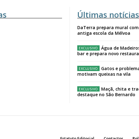
as
Últimas notícias
DaTerra prepara mural com
antiga escola da Mélvoa
Água de Madeiro
bar e prepara novo restaur
Gatos e problema
motivam queixas na vila
Maçã, chita e tr
destaque no São Bernardo
Estatuto Editorial
Contactos
Pol