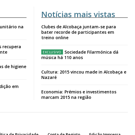
Notícias mais vistas
unitário na
Clubes de Alcobaça juntam-se para
bater recorde de participantes em
treino online
s recupera
ante
Sociedade Filarmónica dá
música há 110 anos
s de higiene
Cultura: 2015 vincou made in Alcobaça e
Nazaré
adição em
Economia: Prémios e investimentos
marcam 2015 na região
ítica de Privacidade
Conta de Registo
Edição Impressa