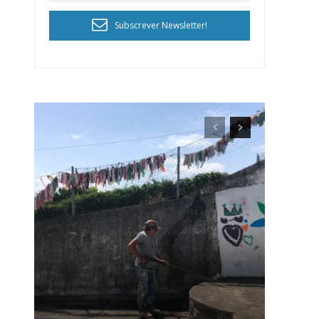
Subscrever Newsletter!
ra
público!