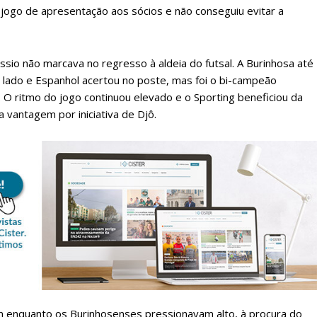
 jogo de apresentação aos sócios e não conseguiu evitar a
io não marcava no regresso à aldeia do futsal. A Burinhosa até
lado e Espanhol acertou no poste, mas foi o bi-campeão
o. O ritmo do jogo continuou elevado e o Sporting beneficiou da
 a vantagem por iniciativa de Djô.
lanos de Assinatu
 assinante do Região de Cister e ajude-nos a manter este serviço 
Sendo assinante terá acesso a todos os conteúdos exclusivos e versões digitais.
Escolha o plano de assinatura desejado:
m enquanto os Burinhosenses pressionavam alto, à procura do