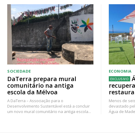
SOCIEDADE
ECONOMIA
DaTerra prepara mural
Á
comunitário na antiga
recupera
escola da Mélvoa
restaura
A DaTerra – Associação para o
Menos de seis
Desenvolvimento Sustentável está a concluir
devastado pel
um novo mural comunitário na antiga escola...
Água de Madei