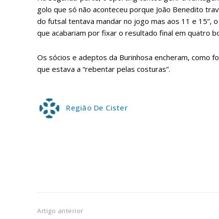
ASSIN
golo que só não aconteceu porque João Benedito trav
IMPR
do futsal tentava mandar no jogo mas aos 11 e 15”, o
3
que acabariam por fixar o resultado final em quatro bo
Os sócios e adeptos da Burinhosa encheram, como fo
12 m
que estava a “rebentar pelas costuras”.
Edição em papel ent
em sua casa
Região De Cister
Acesso ao conteúdo
Acesso aos conteúd
assinantes
Ofertas para assina
Escolha
Artigo anterior