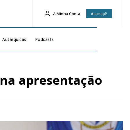
A Minha Conta
Assine já!
Autárquicas
Podcasts
 na apresentação