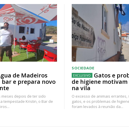
SOCIEDADE
gua de Madeiros
Gatos e pro
 bar e prepara novo
de higiene motivam
nte
na vila
 meses depois de ter sido
O excesso de animais errantes,
a tempestade Kristin, o Bar de
gatos, e os problemas de higien
ros...
foram levados à reunião da...