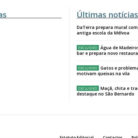
as
Últimas notícias
DaTerra prepara mural com
antiga escola da Mélvoa
Água de Madeiro
bar e prepara novo restaur
Gatos e problema
motivam queixas na vila
Maçã, chita e tr
destaque no São Bernardo
Estatuto Editorial
Contactos
Pol