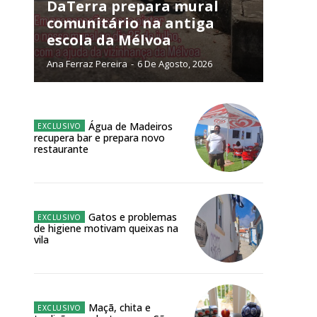
NATURA
DaTerra prepara mural
L ANUAL
comunitário na antiga
escola da Mélvoa
6
€
Ana Ferraz Pereira
-
6 De Agosto, 2026
meses
o online
Água de Madeiros
recupera bar e prepara novo
os Exclusivos para
restaurante
atura anual
Gatos e problemas
 o plano
de higiene motivam queixas na
vila
Maçã, chita e