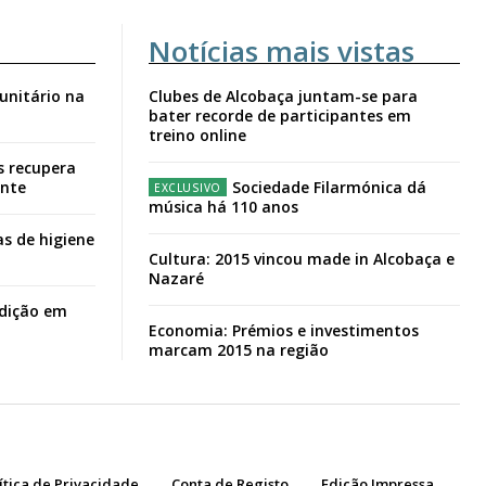
Notícias mais vistas
unitário na
Clubes de Alcobaça juntam-se para
bater recorde de participantes em
treino online
s recupera
ante
Sociedade Filarmónica dá
música há 110 anos
s de higiene
Cultura: 2015 vincou made in Alcobaça e
Nazaré
adição em
Economia: Prémios e investimentos
marcam 2015 na região
ítica de Privacidade
Conta de Registo
Edição Impressa