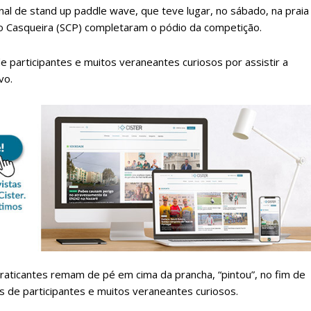
onal de stand up paddle wave, que teve lugar, no sábado, na praia
o Casqueira (SCP) completaram o pódio da competição.
e participantes e muitos veraneantes curiosos por assistir a
vo.
lanos de Assinatu
 assinante do Região de Cister e ajude-nos a manter este serviço 
Sendo assinante terá acesso a todos os conteúdos exclusivos e versões digitais.
Escolha o plano de assinatura desejado:
raticantes remam de pé em cima da prancha, “pintou”, no fim de
 de participantes e muitos veraneantes curiosos.