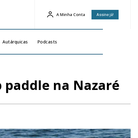
A Minha Conta
Assine já!
Autárquicas
Podcasts
up paddle na Nazaré