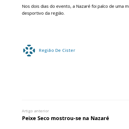
ASSIN
IMPR
Nos dois dias do evento, a Nazaré foi palco de uma 
desportivo da região.
3
12 m
Edição em papel ent
Região De Cister
em sua casa
Acesso ao conteúdo
Acesso aos conteúd
assinantes
Ofertas para assina
Escolha
Artigo anterior
Peixe Seco mostrou-se na Nazaré