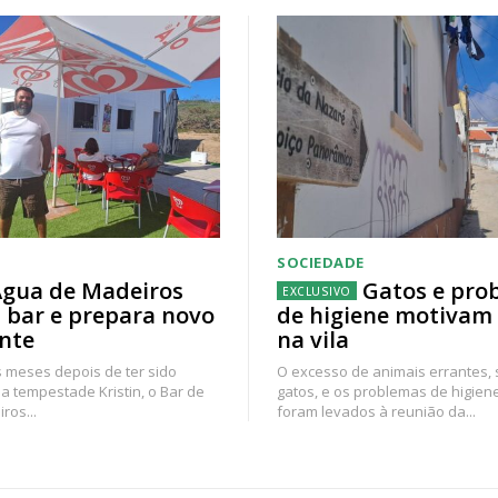
SOCIEDADE
gua de Madeiros
Gatos e pro
 bar e prepara novo
de higiene motivam
nte
na vila
 meses depois de ter sido
O excesso de animais errantes,
a tempestade Kristin, o Bar de
gatos, e os problemas de higien
ros...
foram levados à reunião da...