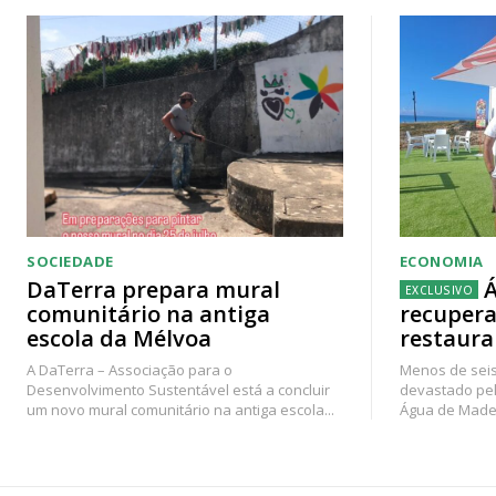
SOCIEDADE
ECONOMIA
DaTerra prepara mural
Á
comunitário na antiga
recupera
escola da Mélvoa
restaura
A DaTerra – Associação para o
Menos de seis
Desenvolvimento Sustentável está a concluir
devastado pel
um novo mural comunitário na antiga escola...
Água de Madei