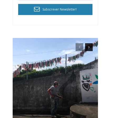
Subscrever Newsletter!
ra
público!