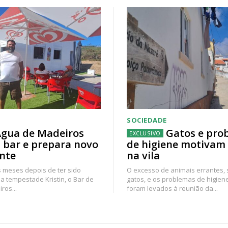
SOCIEDADE
gua de Madeiros
Gatos e pro
 bar e prepara novo
de higiene motivam
nte
na vila
 meses depois de ter sido
O excesso de animais errantes,
a tempestade Kristin, o Bar de
gatos, e os problemas de higien
ros...
foram levados à reunião da...