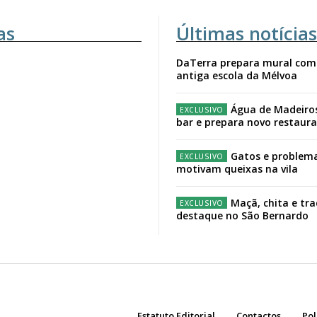
as
Últimas notícias
DaTerra prepara mural com
antiga escola da Mélvoa
Água de Madeiro
bar e prepara novo restaur
Gatos e problema
motivam queixas na vila
Maçã, chita e tr
destaque no São Bernardo
Estatuto Editorial
Contactos
Pol