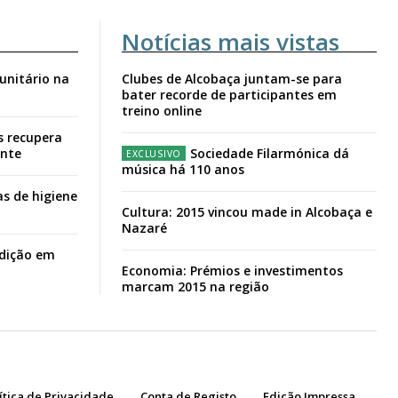
Notícias mais vistas
unitário na
Clubes de Alcobaça juntam-se para
bater recorde de participantes em
treino online
s recupera
ante
Sociedade Filarmónica dá
música há 110 anos
s de higiene
Cultura: 2015 vincou made in Alcobaça e
Nazaré
adição em
Economia: Prémios e investimentos
marcam 2015 na região
ítica de Privacidade
Conta de Registo
Edição Impressa