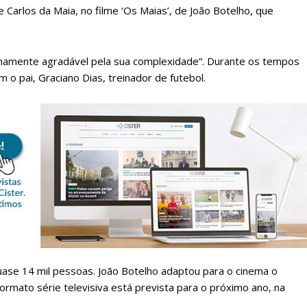
Carlos da Maia, no filme ‘Os Maias’, de João Botelho, que
mamente agradável pela sua complexidade”. Durante os tempos
 o pai, Graciano Dias, treinador de futebol.
lanos de Assinatu
 assinante do Região de Cister e ajude-nos a manter este serviço 
Sendo assinante terá acesso a todos os conteúdos exclusivos e versões digitais.
Escolha o plano de assinatura desejado:
 quase 14 mil pessoas. João Botelho adaptou para o cinema o
rmato série televisiva está prevista para o próximo ano, na