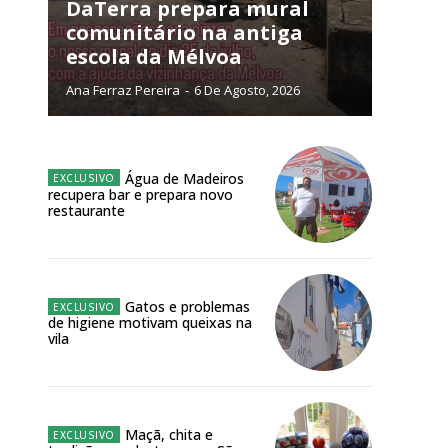
NATURA
DaTerra prepara mural
L ANUAL
comunitário na antiga
escola da Mélvoa
6
€
Ana Ferraz Pereira
-
6 De Agosto, 2026
meses
o online
Água de Madeiros
recupera bar e prepara novo
os Exclusivos para
restaurante
atura anual
Gatos e problemas
 o plano
de higiene motivam queixas na
vila
Maçã, chita e