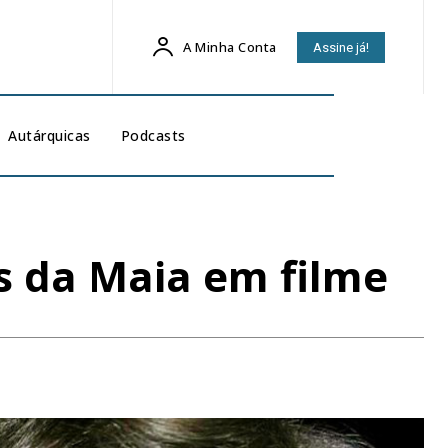
A Minha Conta
Assine já!
Autárquicas
Podcasts
s da Maia em filme