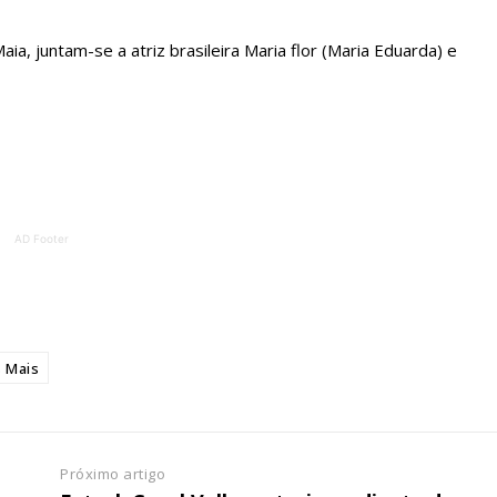
ATURA
ASSI
ESSA
DIGITA
ia, juntam-se a atriz brasileira Maria flor (Maria Eduarda) e
2
€
1
eses
12 
regue à Quinta-feira
Acesso ao conteúd
Acesso aos conteúd
AD Footer
 online
assinantes
os Exclusivos para
Ofertas para assin
tura anual
Escolha
 Mais
 o plano
Próximo artigo