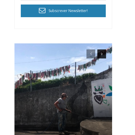
Subscrever Newsletter!
ra
público!