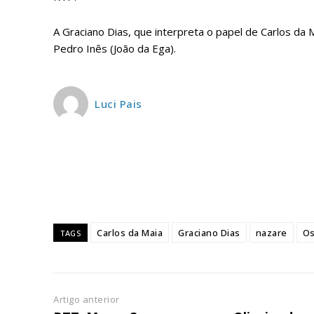
ASSIN
IMPR
A Graciano Dias, que interpreta o papel de Carlos da Ma
3
Pedro Inês (João da Ega).
12 m
Luci Pais
Edição em papel ent
em sua casa
Acesso ao conteúdo
Acesso aos conteúd
assinantes
Ofertas para assina
Carlos da Maia
Graciano Dias
nazare
Os
TAGS
Escolha
Artigo anterior