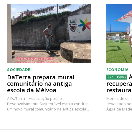
SOCIEDADE
ECONOMIA
DaTerra prepara mural
Á
comunitário na antiga
recupera
escola da Mélvoa
restaura
A DaTerra – Associação para o
Menos de seis
Desenvolvimento Sustentável está a concluir
devastado pel
um novo mural comunitário na antiga escola...
Água de Madei