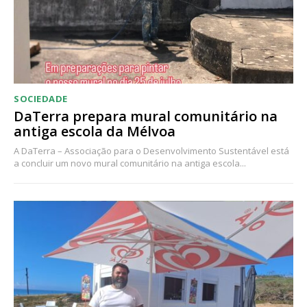
Acesso aos conteúdos Exclusivos para
assinantes
Ofertas para assinatura anual
Escolha o plano
SOCIEDADE
DaTerra prepara mural comunitário na
antiga escola da Mélvoa
A DaTerra – Associação para o Desenvolvimento Sustentável está
a concluir um novo mural comunitário na antiga escola...