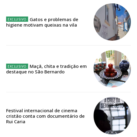
Sendo assinante terá acesso a todos os conteúdos exclusivos e versões
digitais.
Gatos e problemas de
Escolha o plano de assinatura desejado:
higiene motivam queixas na vila
ASSINATURA
IMPRESSA
Maçã, chita e tradição em
destaque no São Bernardo
32
€
12 meses
Festival internacional de cinema
cristão conta com documentário de
Edição em papel entregue à Quinta-feira em sua
Rui Caria
casa
Acesso ao conteúdo online