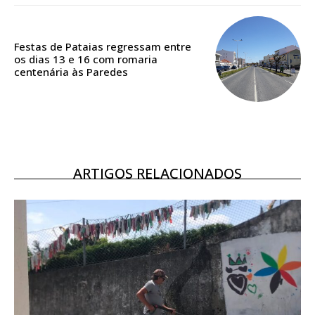
Acesso aos conteúdos Exclusivos para
assinantes
Ofertas para assinatura anual
Festas de Pataias regressam entre
os dias 13 e 16 com romaria
centenária às Paredes
Escolha o plano
ASSINATURA
ARTIGOS RELACIONADOS
DIGITAL ANUAL
16
€
12 meses
Acesso ao conteúdo online