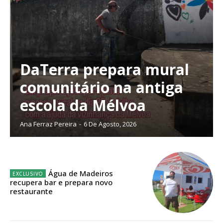
DaTerra prepara mural
comunitário na antiga
escola da Mélvoa
Ana Ferraz Pereira
-
6 De Agosto, 2026
Água de Madeiros
Planos de Assinatura
recupera bar e prepara novo
restaurante
Faça-se assinante do Região de Cister e ajude-nos a manter este serviço
público!