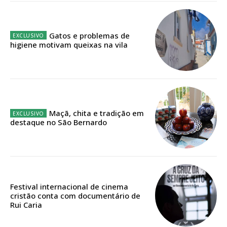
32
€
Gatos e problemas de
12 meses
higiene motivam queixas na vila
Edição em papel entregue à Quinta-feira em sua
casa
Acesso ao conteúdo online
Maçã, chita e tradição em
destaque no São Bernardo
Acesso aos conteúdos Exclusivos para
assinantes
Ofertas para assinatura anual
Escolha o plano
Festival internacional de cinema
cristão conta com documentário de
Rui Caria