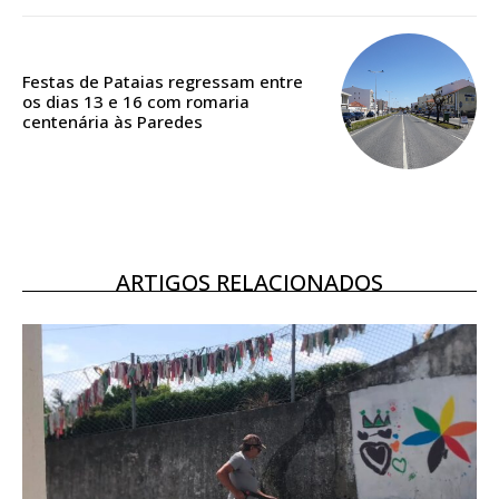
ASSINATURA
DIGITAL ANUAL
16
€
Festas de Pataias regressam entre
os dias 13 e 16 com romaria
centenária às Paredes
12 meses
Acesso ao conteúdo online
Acesso aos conteúdos Exclusivos para
ARTIGOS RELACIONADOS
assinantes
Ofertas para assinatura anual
Escolha o plano