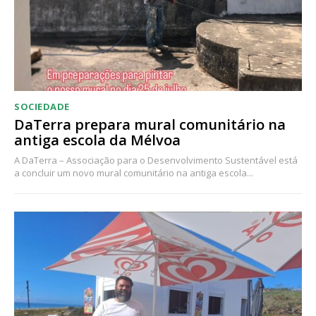
SOCIEDADE
DaTerra prepara mural comunitário na
antiga escola da Mélvoa
A DaTerra – Associação para o Desenvolvimento Sustentável está
a concluir um novo mural comunitário na antiga escola...