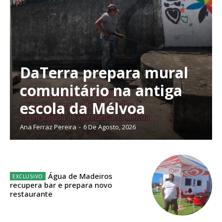
DaTerra prepara mural
Planos de Assinatura
comunitário na antiga
escola da Mélvoa
Faça-se assinante do Região de Cister e ajude-nos a manter este serviço
público!
Ana Ferraz Pereira
-
6 De Agosto, 2026
Sendo assinante terá acesso a todos os conteúdos exclusivos e versões
digitais.
Escolha o plano de assinatura desejado:
Água de Madeiros
recupera bar e prepara novo
restaurante
ASSINATURA
IMPRESSA