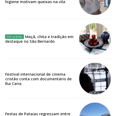
higiene motivam queixas na vila
12 meses
Edição em papel entregue à Quinta-feira em sua
Maçã, chita e tradição em
casa
destaque no São Bernardo
Acesso ao conteúdo online
Acesso aos conteúdos Exclusivos para
assinantes
Ofertas para assinatura anual
Festival internacional de cinema
cristão conta com documentário de
Escolha o plano
Rui Caria
ASSINATURA
Festas de Pataias regressam entre
DIGITAL ANUAL