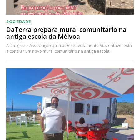
SOCIEDADE
DaTerra prepara mural comunitário na
antiga escola da Mélvoa
A DaTerra – Associação para o Desenvolvimento Sustentável está
a concluir um novo mural comunitário na antiga escola...