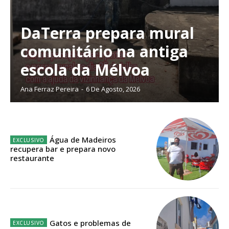
DaTerra prepara mural
comunitário na antiga
Planos de Assinatura
escola da Mélvoa
Faça-se assinante do Região de Cister e ajude-nos a manter este serviço
Ana Ferraz Pereira
-
6 De Agosto, 2026
público!
Sendo assinante terá acesso a todos os conteúdos exclusivos e versões
digitais.
Escolha o plano de assinatura desejado:
Água de Madeiros
recupera bar e prepara novo
restaurante
ASSINATURA
IMPRESSA
32
€
Gatos e problemas de