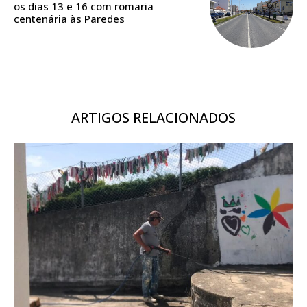
os dias 13 e 16 com romaria
16
€
centenária às Paredes
12 meses
ARTIGOS RELACIONADOS
Acesso ao conteúdo online
Acesso aos conteúdos Exclusivos para
assinantes
Ofertas para assinatura anual
Escolha o plano