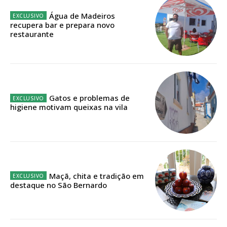
Água de Madeiros
recupera bar e prepara novo
restaurante
Gatos e problemas de
Planos de Assinatura
higiene motivam queixas na vila
Faça-se assinante do Região de Cister e ajude-nos a manter este serviço
público!
Sendo assinante terá acesso a todos os conteúdos exclusivos e versões
Maçã, chita e tradição em
digitais.
destaque no São Bernardo
Escolha o plano de assinatura desejado: