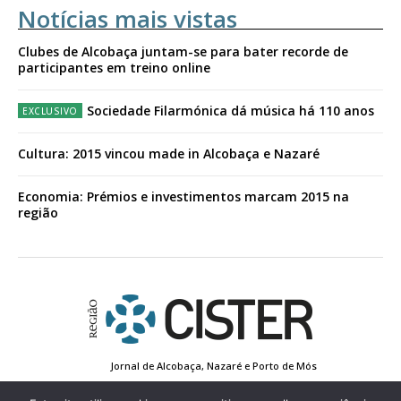
Notícias mais vistas
Clubes de Alcobaça juntam-se para bater recorde de
participantes em treino online
Sociedade Filarmónica dá música há 110 anos
Cultura: 2015 vincou made in Alcobaça e Nazaré
Economia: Prémios e investimentos marcam 2015 na
região
Jornal de Alcobaça, Nazaré e Porto de Mós
Estatuto Editorial
Contactos
Política de Privacidade
Conta de Registo
Edição Impressa