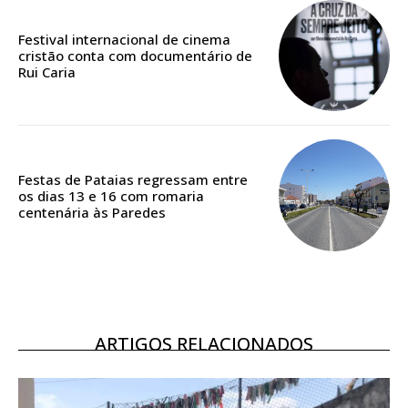
ASSINATURA
Festival internacional de cinema
IMPRESSA
cristão conta com documentário de
Rui Caria
32
€
12 meses
Festas de Pataias regressam entre
os dias 13 e 16 com romaria
Edição em papel entregue à Quinta-feira em sua
centenária às Paredes
casa
Acesso ao conteúdo online
Acesso aos conteúdos Exclusivos para
assinantes
Ofertas para assinatura anual
ARTIGOS RELACIONADOS
Escolha o plano