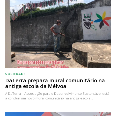
SOCIEDADE
DaTerra prepara mural comunitário na
antiga escola da Mélvoa
A DaTerra – Associação para o Desenvolvimento Sustentável está
a concluir um novo mural comunitário na antiga escola...