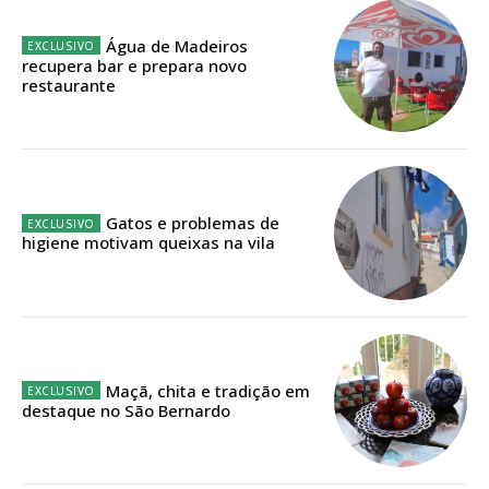
ASSINATURA
Água de Madeiros
IMPRESSA
recupera bar e prepara novo
restaurante
32
€
12 meses
Gatos e problemas de
higiene motivam queixas na vila
Edição em papel entregue à Quinta-feira em sua
casa
Acesso ao conteúdo online
Acesso aos conteúdos Exclusivos para
assinantes
Maçã, chita e tradição em
Ofertas para assinatura anual
destaque no São Bernardo
Escolha o plano