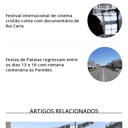
Festival internacional de cinema
cristão conta com documentário de
ASSINATURA
Rui Caria
DIGITAL ANUAL
16
€
12 meses
Festas de Pataias regressam entre
os dias 13 e 16 com romaria
centenária às Paredes
Acesso ao conteúdo online
Acesso aos conteúdos Exclusivos para
assinantes
Ofertas para assinatura anual
ARTIGOS RELACIONADOS
Escolha o plano