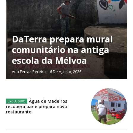
DaTerra prepara mural
Planos de Assinatura
comunitário na antiga
escola da Mélvoa
Faça-se assinante do Região de Cister e ajude-nos a manter este serviço
público!
Ana Ferraz Pereira
-
6 De Agosto, 2026
Sendo assinante terá acesso a todos os conteúdos exclusivos e versões
digitais.
Escolha o plano de assinatura desejado:
Água de Madeiros
recupera bar e prepara novo
restaurante
ASSINATURA
IMPRESSA