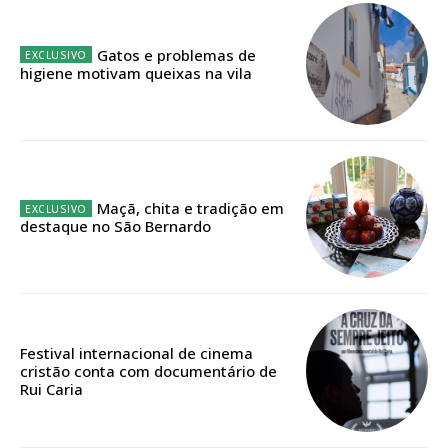
32
€
Gatos e problemas de
higiene motivam queixas na vila
12 meses
Edição em papel entregue à Quinta-feira em sua
casa
Maçã, chita e tradição em
Acesso ao conteúdo online
destaque no São Bernardo
Acesso aos conteúdos Exclusivos para
assinantes
Ofertas para assinatura anual
Escolha o plano
Festival internacional de cinema
cristão conta com documentário de
Rui Caria