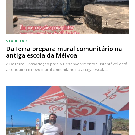
SOCIEDADE
DaTerra prepara mural comunitário na
antiga escola da Mélvoa
A DaTerra – Associação para o Desenvolvimento Sustentável está
a concluir um novo mural comunitário na antiga escola...