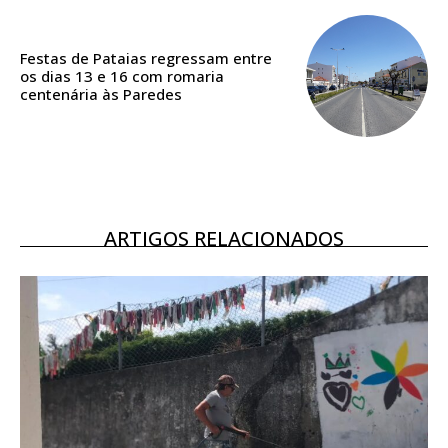
ASSINATURA
DIGITAL ANUAL
16
€
Festas de Pataias regressam entre
os dias 13 e 16 com romaria
centenária às Paredes
12 meses
Acesso ao conteúdo online
Acesso aos conteúdos Exclusivos para
ARTIGOS RELACIONADOS
assinantes
Ofertas para assinatura anual
Escolha o plano