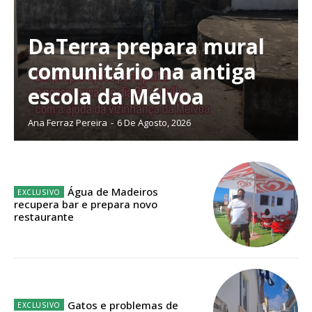
DaTerra prepara mural
comunitário na antiga
Planos de Assinatura
escola da Mélvoa
Faça-se assinante do Região de Cister e ajude-nos a manter este serviço
Ana Ferraz Pereira
-
6 De Agosto, 2026
público!
Sendo assinante terá acesso a todos os conteúdos exclusivos e versões
digitais.
Escolha o plano de assinatura desejado:
Água de Madeiros
recupera bar e prepara novo
restaurante
ASSINATURA
IMPRESSA
32
€
Gatos e problemas de