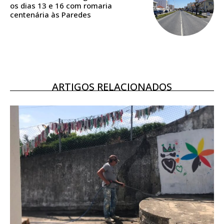
os dias 13 e 16 com romaria
16
€
centenária às Paredes
12 meses
ARTIGOS RELACIONADOS
Acesso ao conteúdo online
Acesso aos conteúdos Exclusivos para
assinantes
Ofertas para assinatura anual
Escolha o plano