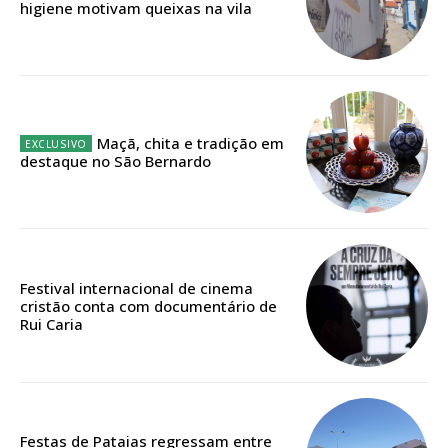
higiene motivam queixas na vila
12 meses
Edição em papel entregue à Quinta-feira em sua
Maçã, chita e tradição em
casa
destaque no São Bernardo
Acesso ao conteúdo online
Acesso aos conteúdos Exclusivos para
assinantes
Ofertas para assinatura anual
Festival internacional de cinema
cristão conta com documentário de
Escolha o plano
Rui Caria
ASSINATURA
Festas de Pataias regressam entre
DIGITAL ANUAL