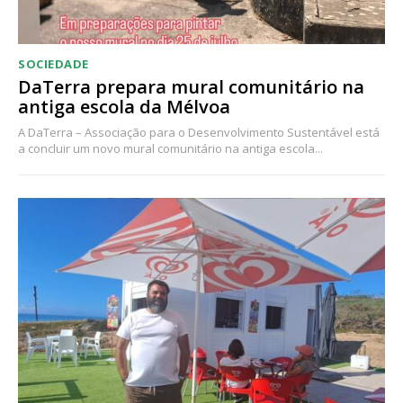
SOCIEDADE
DaTerra prepara mural comunitário na
antiga escola da Mélvoa
A DaTerra – Associação para o Desenvolvimento Sustentável está
a concluir um novo mural comunitário na antiga escola...