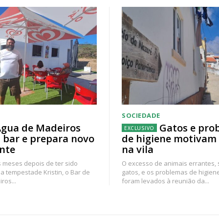
SOCIEDADE
gua de Madeiros
Gatos e pro
 bar e prepara novo
de higiene motivam
nte
na vila
 meses depois de ter sido
O excesso de animais errantes,
a tempestade Kristin, o Bar de
gatos, e os problemas de higien
ros...
foram levados à reunião da...