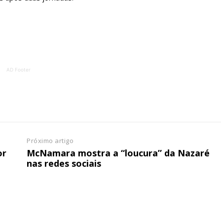
ATURA
ASSI
ESSA
DIGITA
2
€
1
eses
12 
AD Footer
regue à Quinta-feira
Acesso ao conteúd
Acesso aos conteúd
 online
assinantes
os Exclusivos para
Ofertas para assin
Próximo artigo
tura anual
or
McNamara mostra a “loucura” da Nazaré
Escolha
nas redes sociais
 o plano