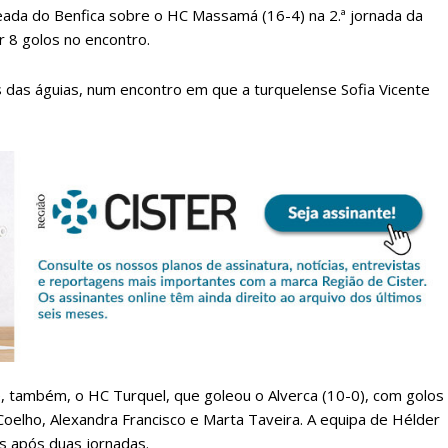
eada do Benfica sobre o HC Massamá (16-4) na 2.ª jornada da
r 8 golos no encontro.
 das águias, num encontro em que a turquelense Sofia Vicente
lanos de Assinatu
 assinante do Região de Cister e ajude-nos a manter este serviço 
Sendo assinante terá acesso a todos os conteúdos exclusivos e versões digitais.
Escolha o plano de assinatura desejado:
 também, o HC Turquel, que goleou o Alverca (10-0), com golos
 Coelho, Alexandra Francisco e Marta Taveira. A equipa de Hélder
os após duas jornadas.