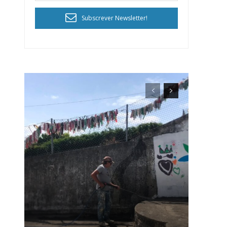
Subscrever Newsletter!
ra
público!