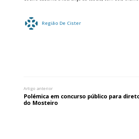
ASSIN
IMPR
3
Região De Cister
12 m
Edição em papel ent
em sua casa
Acesso ao conteúdo
Acesso aos conteúd
assinantes
Artigo anterior
Ofertas para assina
Polémica em concurso público para diret
do Mosteiro
Escolha