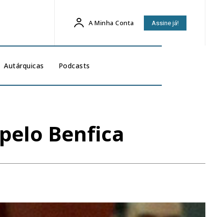
A Minha Conta
Assine já!
Autárquicas
Podcasts
 pelo Benfica