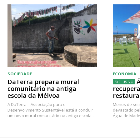
SOCIEDADE
ECONOMIA
DaTerra prepara mural
Á
comunitário na antiga
recupera
escola da Mélvoa
restaura
A DaTerra – Associação para o
Menos de seis
Desenvolvimento Sustentável está a concluir
devastado pel
um novo mural comunitário na antiga escola...
Água de Madei