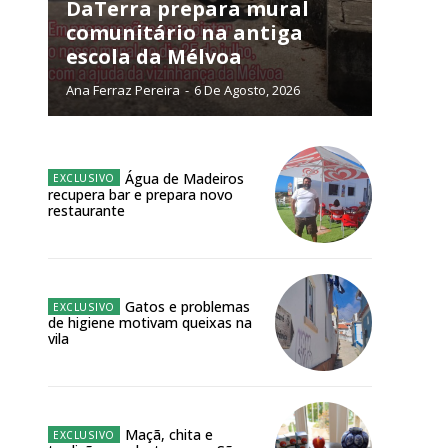
NATURA
DaTerra prepara mural
L ANUAL
comunitário na antiga
escola da Mélvoa
6
€
Ana Ferraz Pereira
-
6 De Agosto, 2026
meses
o online
Água de Madeiros
recupera bar e prepara novo
os Exclusivos para
restaurante
atura anual
Gatos e problemas
 o plano
de higiene motivam queixas na
vila
Maçã, chita e