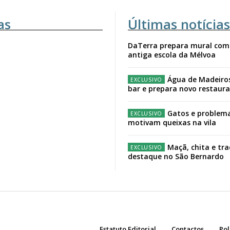
as
Últimas notícias
DaTerra prepara mural com
antiga escola da Mélvoa
Água de Madeiro
bar e prepara novo restaur
Gatos e problema
motivam queixas na vila
Maçã, chita e tr
destaque no São Bernardo
Estatuto Editorial
Contactos
Pol