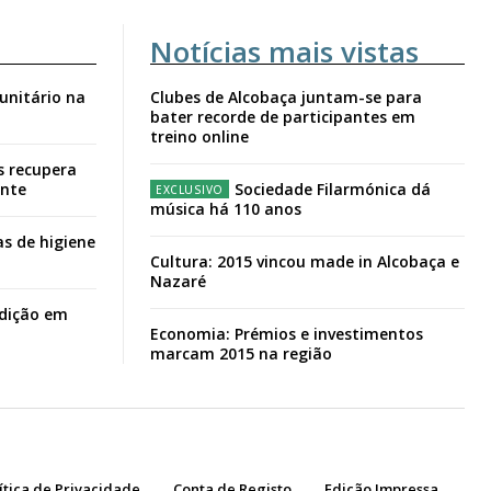
Notícias mais vistas
unitário na
Clubes de Alcobaça juntam-se para
bater recorde de participantes em
treino online
s recupera
ante
Sociedade Filarmónica dá
música há 110 anos
s de higiene
Cultura: 2015 vincou made in Alcobaça e
Nazaré
adição em
Economia: Prémios e investimentos
marcam 2015 na região
ítica de Privacidade
Conta de Registo
Edição Impressa