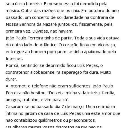
se a única barreira. E mesmo essa foi demolida pela
música. Outra das razões que os unia. Em outubro do ano
passado, um concerto de solidariedade na Confraria de
Nossa Senhora da Nazaré juntou-os, fisicamente, pela
primeira vez. Dúvidas, não haviam.
João Paulo Ferreira tinha de partir. Toda a sua vida estava
do outro lado do Atlântico. O coração ficou em Alcobaça,
entregue ao homem por quem se tinha apaixonado pela
Internet.
Por cá, sentindo-se deprimido ficou Luís Peças, o
contratenor alcobacense: “a separação foi dura. Muito
dura”.
A Internet, o telefone não eram suficientes. João Paulo
Ferreira não hesitou. “Deixei a minha vida inteira, família,
amigos, trabalho, e vim para cá”.
Casaram-se no passado dia 7 de março. Uma cerimónia
íntima no jardim da casa de Luís Peças unia este amor que
não contabilizou quilómetros ou preconceitos.
Os olhares muitas vezes discretos na rua não os