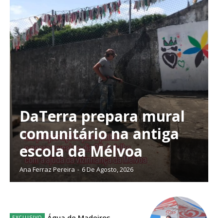
casa
Acesso ao conteúdo online
Acesso aos conteúdos Exclusivos para
assinantes
Ofertas para assinatura anual
Escolha o plano
DaTerra prepara mural
comunitário na antiga
ASSINATURA
escola da Mélvoa
DIGITAL ANUAL
16
€
Ana Ferraz Pereira
-
6 De Agosto, 2026
12 meses
Água de Madeiros