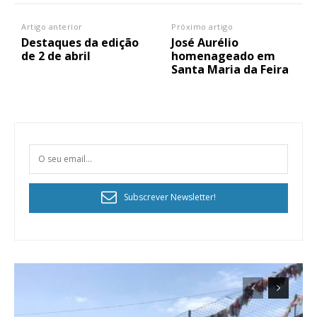
Faça-se assinante do Região de Cister e ajude-nos a manter este serviço
Artigo anterior
Próximo artigo
público!
Destaques da edição
José Aurélio
de 2 de abril
homenageado em
Sendo assinante terá acesso a todos os conteúdos exclusivos e versões
Santa Maria da Feira
digitais.
Escolha o plano de assinatura desejado:
ASSINATURA
IMPRESSA
Subscrever Newsletter!
32
€
12 meses
Edição em papel entregue à Quinta-feira em sua