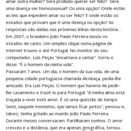
amar outra mulher? Será proibido querer ser feliz? Será
uma doença ser homossexual? Ou uma opção? Onde estão
as leis que impedem amar ou ser feliz? E onde estão os
estudos que provam que é uma doença ou opção? As
respostas são dadas nas próximas linhas desta história…
Em 2007, o brasileiro João Paulo Ferreira iniciou os
estudos de canto. Um simples clique numa página de
Internet trouxe-o até Portugal. No monitor do seu
computador, Luís Peças “encantava a cantar”. Sorriu e
disse: “É o homem da minha vida”.
Passaram 7 anos. Um dia, o homem da sua vida, de uma
pequena cidade portuguesa chamada Alcobaça, pedia-lhe
amizade. Era Luís Peças. O homem que haveria de pedir-
lhe casamento e trazê-lo para Portugal. “A minha alma está
traçada a viver este amor. É só uma questão de tempo.
Senti, naquele momento, que íamos ficar juntos”, pensou e,
talvez, tenha gritado ao mundo João Paulo Ferreira.
Durante meses conversaram. Partilharam sonhos. O amor
cresceu e a distância, que era apenas geográfica, tornou-