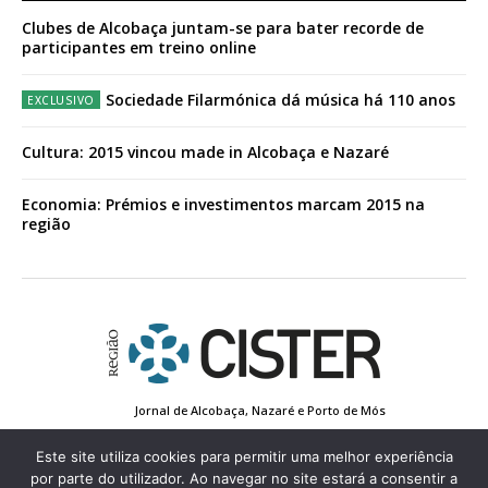
Clubes de Alcobaça juntam-se para bater recorde de
participantes em treino online
Sociedade Filarmónica dá música há 110 anos
Cultura: 2015 vincou made in Alcobaça e Nazaré
Economia: Prémios e investimentos marcam 2015 na
região
Jornal de Alcobaça, Nazaré e Porto de Mós
Estatuto Editorial
Contactos
Política de Privacidade
Conta de Registo
Edição Impressa
Este site utiliza cookies para permitir uma melhor experiência
por parte do utilizador. Ao navegar no site estará a consentir a