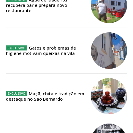
recupera bar e prepara novo
restaurante
Acesso ao conteúdo online
Acesso aos conteúdos Exclusivos para
assinantes
Ofertas para assinatura anual
Gatos e problemas de
Escolha o plano
higiene motivam queixas na vila
Maçã, chita e tradição em
destaque no São Bernardo