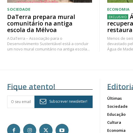
SOCIEDADE
ECONOMIA
DaTerra prepara mural
Á
comunitário na antiga
recupera
escola da Mélvoa
restaura
A DaTerra – Associação para o
Menos de seis
Desenvolvimento Sustentável está a concluir
devastado pel
um novo mural comunitário na antiga escola...
Água de Madei
Fique atento!
Editori
Últimas
Subscrever newsletter!
Sociedade
Educação
Cultura
Economia