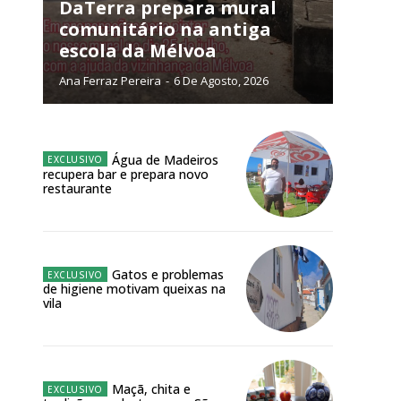
DaTerra prepara mural
comunitário na antiga
escola da Mélvoa
Ana Ferraz Pereira
-
6 De Agosto, 2026
NATURA
L ANUAL
6
€
Água de Madeiros
recupera bar e prepara novo
restaurante
meses
o online
Gatos e problemas
de higiene motivam queixas na
os Exclusivos para
vila
atura anual
 o plano
Maçã, chita e