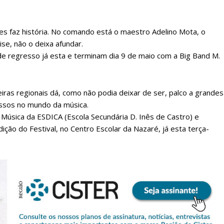
es faz história. No comando está o maestro Adelino Mota, o
e, não o deixa afundar.
 de regresso já esta e terminam dia 9 de maio com a Big Band M.
eiras regionais dá, como não podia deixar de ser, palco a grandes
ssos no mundo da música.
Música da ESDICA (Escola Secundária D. Inês de Castro) e
ição do Festival, no Centro Escolar da Nazaré, já esta terça-
lanos de Assinatu
 assinante do Região de Cister e ajude-nos a manter este serviço 