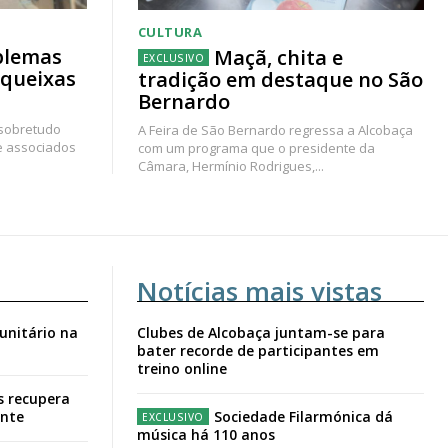
CULTURA
blemas
Maçã, chita e
 queixas
tradição em destaque no São
Bernardo
 sobretudo
A Feira de São Bernardo regressa a Alcobaça
e associados
com um programa que o presidente da
Câmara, Hermínio Rodrigues,...
Notícias mais vistas
unitário na
Clubes de Alcobaça juntam-se para
bater recorde de participantes em
treino online
s recupera
ante
Sociedade Filarmónica dá
música há 110 anos