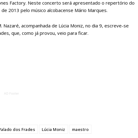
Bones Factory. Neste concerto será apresentado o repertório do
 de 2013 pelo músico alcobacense Mário Marques.
 o plano
M. Nazaré, acompanhada de Lúcia Moniz, no dia 9, escreve-se
des, que, como já provou, veio para ficar.
AD Footer
Valado dos Frades
Lúcia Moniz
maestro