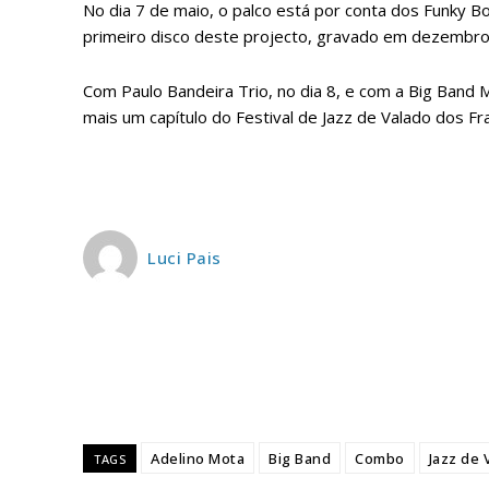
No dia 7 de maio, o palco está por conta dos Funky 
primeiro disco deste projecto, gravado em dezembro
Escolha
Com Paulo Bandeira Trio, no dia 8, e com a Big Band 
mais um capítulo do Festival de Jazz de Valado dos Fra
Luci Pais
Adelino Mota
Big Band
Combo
Jazz de 
TAGS