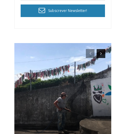
Subscrever Newsletter!
ra
público!