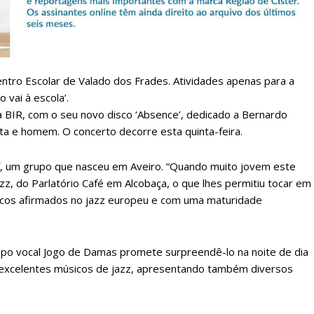
Sendo assinante terá acesso a todos os conteúdos exclusivos e versões digitais.
Escolha o plano de assinatura desejado:
tro Escolar de Valado dos Frades. Atividades apenas para a
ATURA
ASSI
 vai à escola’.
ESSA
DIGITA
da BIR, com o seu novo disco ‘Absence’, dedicado a Bernardo
2
€
1
a e homem. O concerto decorre esta quinta-feira.
off, um grupo que nasceu em Aveiro. “Quando muito jovem este
eses
12 
z, do Parlatório Café em Alcobaça, o que lhes permitiu tocar em
cos afirmados no jazz europeu e com uma maturidade
regue à Quinta-feira
Acesso ao conteúd
Acesso aos conteúd
 online
assinantes
upo vocal Jogo de Damas promete surpreendê-lo na noite de dia
os Exclusivos para
Ofertas para assin
excelentes músicos de jazz, apresentando também diversos
tura anual
Escolha