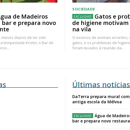
SOCIEDADE
gua de Madeiros
Gatos e pro
 bar e prepara novo
de higiene motivam
nte
na vila
 meses depois de ter sido
O excesso de animais errantes,
a tempestade Kristin, o Bar de
gatos, e os problemas de higien
ros...
foram levados à reunião da...
as
Últimas notícias
DaTerra prepara mural com
antiga escola da Mélvoa
Água de Madeiro
bar e prepara novo restaur