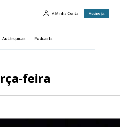
A Minha Conta
Assine já!
Autárquicas
Podcasts
rça-feira