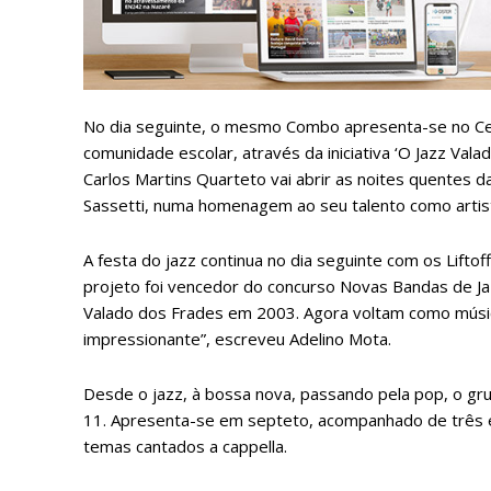
No dia seguinte, o mesmo Combo apresenta-se no Cen
ASSIN
comunidade escolar, através da iniciativa ‘O Jazz Valado
IMPR
Carlos Martins Quarteto vai abrir as noites quentes 
3
Sassetti, numa homenagem ao seu talento como artist
A festa do jazz continua no dia seguinte com os Lift
12 m
projeto foi vencedor do concurso Novas Bandas de Jaz
Valado dos Frades em 2003. Agora voltam como músi
Edição em papel ent
impressionante”, escreveu Adelino Mota.
em sua casa
Acesso ao conteúdo
Desde o jazz, à bossa nova, passando pela pop, o gr
Acesso aos conteúd
11. Apresenta-se em septeto, acompanhado de três 
assinantes
temas cantados a cappella.
Ofertas para assina