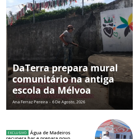
DaTerra prepara mural
comunitário na antiga
escola da Mélvoa
Ana Ferraz Pereira
-
6 De Agosto, 2026
Planos de Assinatura
Água de Madeiros
recupera bar e prepara novo