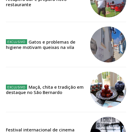
restaurante
Faça-se assinante do Região de Cister e ajude-nos a manter este serviço
público!
Sendo assinante terá acesso a todos os conteúdos exclusivos e versões
digitais.
Escolha o plano de assinatura desejado:
Gatos e problemas de
higiene motivam queixas na vila
ASSINATURA
IMPRESSA
32
€
Maçã, chita e tradição em
destaque no São Bernardo
12 meses
Edição em papel entregue à Quinta-feira em sua
Festival internacional de cinema