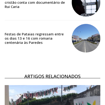
casa
cristão conta com documentário de
Rui Caria
Acesso ao conteúdo online
Acesso aos conteúdos Exclusivos para
assinantes
Ofertas para assinatura anual
Festas de Pataias regressam entre
Escolha o plano
os dias 13 e 16 com romaria
centenária às Paredes
ASSINATURA
DIGITAL ANUAL
16
€
ARTIGOS RELACIONADOS
12 meses