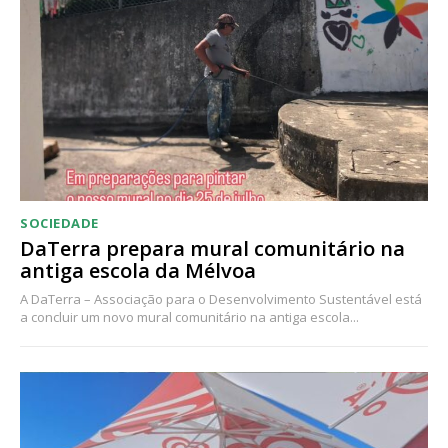
Acesso ao conteúdo online
Acesso aos conteúdos Exclusivos para
assinantes
Ofertas para assinatura anual
Escolha o plano
SOCIEDADE
DaTerra prepara mural comunitário na
antiga escola da Mélvoa
A DaTerra – Associação para o Desenvolvimento Sustentável está
a concluir um novo mural comunitário na antiga escola...