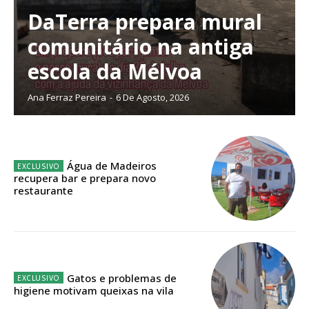
DaTerra prepara mural
comunitário na antiga
Planos de Assinatura
escola da Mélvoa
Ana Ferraz Pereira
-
6 De Agosto, 2026
Faça-se assinante do Região de Cister e ajude-nos a manter este serviço
público!
Sendo assinante terá acesso a todos os conteúdos exclusivos e versões
digitais.
Água de Madeiros
Escolha o plano de assinatura desejado:
recupera bar e prepara novo
restaurante
ASSINATURA
IMPRESSA
Gatos e problemas de
32
€
higiene motivam queixas na vila