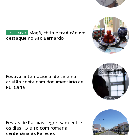
12 meses
Maçã, chita e tradição em
Edição em papel entregue à Quinta-feira em sua
destaque no São Bernardo
casa
Acesso ao conteúdo online
Acesso aos conteúdos Exclusivos para
assinantes
Ofertas para assinatura anual
Festival internacional de cinema
cristão conta com documentário de
Rui Caria
Escolha o plano
ASSINATURA
Festas de Pataias regressam entre
os dias 13 e 16 com romaria
DIGITAL ANUAL
centenária às Paredes