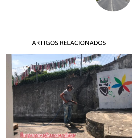
16
€
12 meses
ARTIGOS RELACIONADOS
Acesso ao conteúdo online
Acesso aos conteúdos Exclusivos para
assinantes
Ofertas para assinatura anual
Escolha o plano