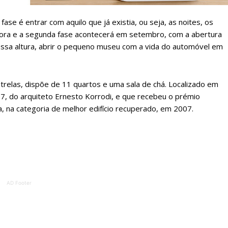
ATURA
ASSI
ESSA
DIGITA
ase é entrar com aquilo que já existia, ou seja, as noites, os
2
€
1
ora e a segunda fase acontecerá em setembro, com a abertura
essa altura, abrir o pequeno museu com a vida do automóvel em
eses
12 
strelas, dispõe de 11 quartos e uma sala de chá. Localizado em
regue à Quinta-feira
Acesso ao conteúd
917, do arquiteto Ernesto Korrodi, e que recebeu o prémio
Acesso aos conteúd
, na categoria de melhor edifício recuperado, em 2007.
 online
assinantes
os Exclusivos para
Ofertas para assin
tura anual
Escolha
 o plano
AD Footer