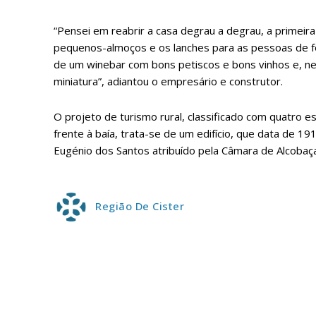
ASSIN
IMPR
“Pensei em reabrir a casa degrau a degrau, a primeira f
3
pequenos-almoços e os lanches para as pessoas de f
de um winebar com bons petiscos e bons vinhos e, n
miniatura”, adiantou o empresário e construtor.
12 m
O projeto de turismo rural, classificado com quatro e
Edição em papel ent
frente à baía, trata-se de um edifício, que data de 1
em sua casa
Eugénio dos Santos atribuído pela Câmara de Alcobaça
Acesso ao conteúdo
Acesso aos conteúd
assinantes
Região De Cister
Ofertas para assina
Escolha