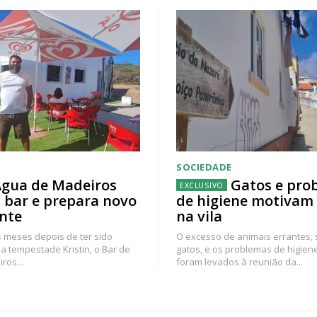
SOCIEDADE
gua de Madeiros
Gatos e pro
 bar e prepara novo
de higiene motivam
nte
na vila
 meses depois de ter sido
O excesso de animais errantes,
a tempestade Kristin, o Bar de
gatos, e os problemas de higien
ros...
foram levados à reunião da...