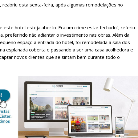
, reabriu esta sexta-feira, após algumas remodelações no
e este hotel esteja aberto. Era um crime estar fechado”, referiu
ra, preferindo não adiantar o investimento nas obras. Além da
pequeno espaço à entrada do hotel, foi remodelada a sala dos
ma esplanada coberta e passando a ser uma casa acolhedora e
 captar novos clientes que se sintam bem durante todo o
lanos de Assinatu
 assinante do Região de Cister e ajude-nos a manter este serviço 
Sendo assinante terá acesso a todos os conteúdos exclusivos e versões digitais.
Escolha o plano de assinatura desejado: