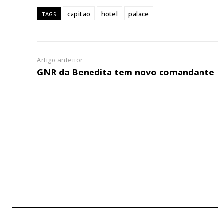
capitao
hotel
palace
TAGS
Artigo anterior
GNR da Benedita tem novo comandante