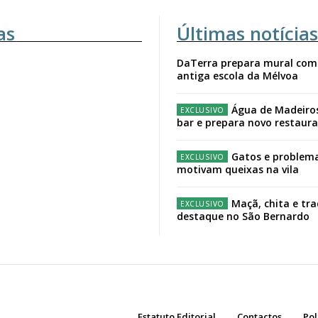
as
Últimas notícias
DaTerra prepara mural com
antiga escola da Mélvoa
Água de Madeiro
bar e prepara novo restaur
Gatos e problema
motivam queixas na vila
Maçã, chita e tr
destaque no São Bernardo
Estatuto Editorial
Contactos
Pol