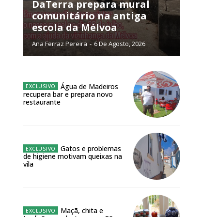
NATURA
DaTerra prepara mural
L ANUAL
comunitário na antiga
escola da Mélvoa
6
€
Ana Ferraz Pereira
-
6 De Agosto, 2026
meses
o online
Água de Madeiros
recupera bar e prepara novo
os Exclusivos para
restaurante
atura anual
Gatos e problemas
 o plano
de higiene motivam queixas na
vila
Maçã, chita e