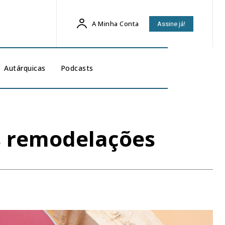
A Minha Conta
Assine já!
Autárquicas
Podcasts
s remodelações