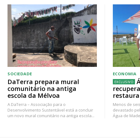
SOCIEDADE
ECONOMIA
DaTerra prepara mural
Á
comunitário na antiga
recupera
escola da Mélvoa
restaura
A DaTerra – Associação para o
Menos de seis
Desenvolvimento Sustentável está a concluir
devastado pel
um novo mural comunitário na antiga escola...
Água de Madei