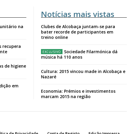
Notícias mais vistas
unitário na
Clubes de Alcobaça juntam-se para
bater recorde de participantes em
treino online
s recupera
ante
Sociedade Filarmónica dá
música há 110 anos
s de higiene
Cultura: 2015 vincou made in Alcobaça e
Nazaré
adição em
Economia: Prémios e investimentos
marcam 2015 na região
ítica de Privacidade
Conta de Registo
Edição Impressa