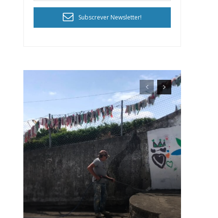
Subscrever Newsletter!
ra
público!