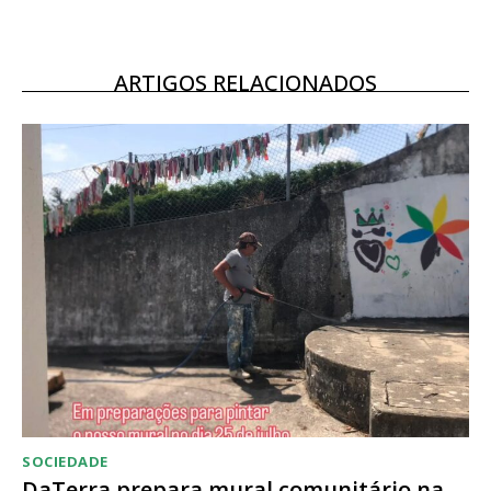
12 meses
ARTIGOS RELACIONADOS
Acesso ao conteúdo online
Acesso aos conteúdos Exclusivos para
assinantes
Ofertas para assinatura anual
Escolha o plano
SOCIEDADE
DaTerra prepara mural comunitário na