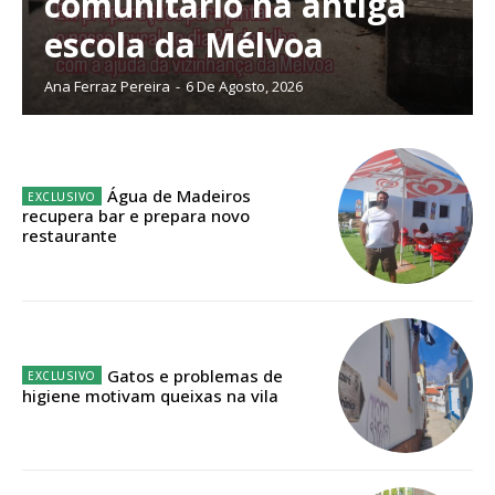
comunitário na antiga
escola da Mélvoa
Planos de Assinatura
Ana Ferraz Pereira
-
6 De Agosto, 2026
Faça-se assinante do Região de Cister e ajude-nos a manter este serviço
público!
Água de Madeiros
Sendo assinante terá acesso a todos os conteúdos exclusivos e versões
recupera bar e prepara novo
digitais.
restaurante
Escolha o plano de assinatura desejado:
ASSINATURA
Gatos e problemas de
IMPRESSA
higiene motivam queixas na vila
32
€
12 meses