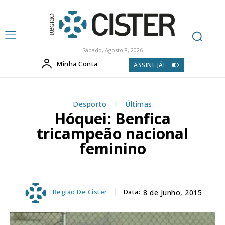
Sábado, Agosto 8, 2026
Minha Conta
ASSINE JÁ!
Desporto
Últimas
Hóquei: Benfica
tricampeão nacional
feminino
Região De Cister
Data:
8 de Junho, 2015