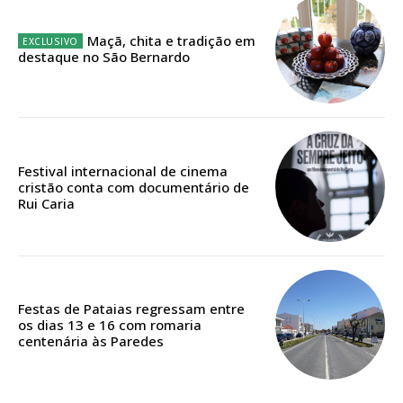
Maçã, chita e tradição em
destaque no São Bernardo
Edição em papel entregue à Quinta-feira em sua
casa
Acesso ao conteúdo online
Acesso aos conteúdos Exclusivos para
assinantes
Festival internacional de cinema
Ofertas para assinatura anual
cristão conta com documentário de
Rui Caria
Escolha o plano
Festas de Pataias regressam entre
os dias 13 e 16 com romaria
ASSINATURA
centenária às Paredes
DIGITAL ANUAL
16
€