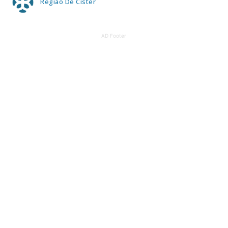
Região De Cister
AD Footer