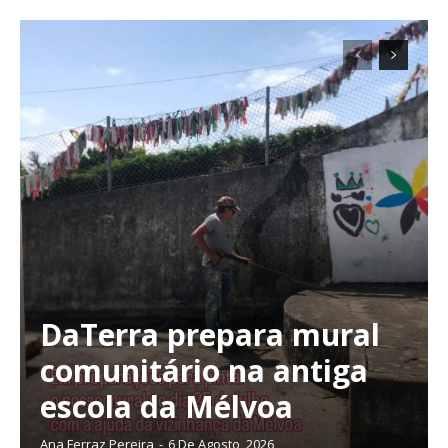
Planos de Assinatura
Faça-se assinante do Região de Cister e ajude-nos a manter este serviço
público!
Sendo assinante terá acesso a todos os conteúdos exclusivos e versões
digitais.
Escolha o plano de assinatura desejado:
ASSINATURA
IMPRESSA
DaTerra prepara mural
32
€
comunitário na antiga
escola da Mélvoa
12 meses
Ana Ferraz Pereira
-
6 De Agosto, 2026