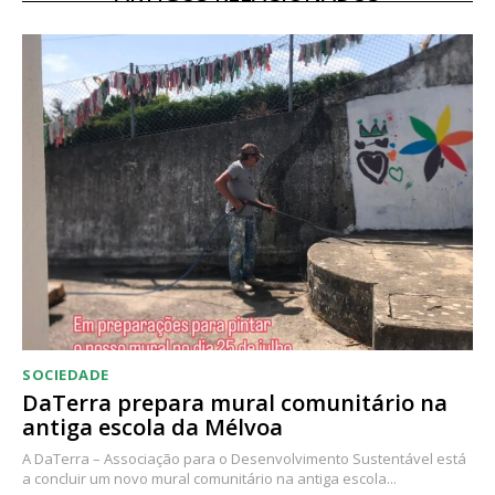
SOCIEDADE
DaTerra prepara mural comunitário na
antiga escola da Mélvoa
A DaTerra – Associação para o Desenvolvimento Sustentável está
a concluir um novo mural comunitário na antiga escola...