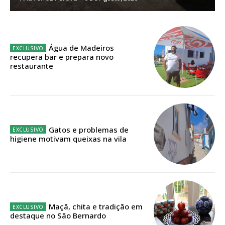
Edição em papel entregue à Quinta-feira em sua
casa
Acesso ao conteúdo online
Água de Madeiros
recupera bar e prepara novo
Acesso aos conteúdos Exclusivos para
restaurante
assinantes
Ofertas para assinatura anual
Escolha o plano
Gatos e problemas de
higiene motivam queixas na vila
ASSINATURA
DIGITAL ANUAL
16
€
Maçã, chita e tradição em
destaque no São Bernardo