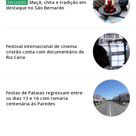
Maçã, chita e tradição em
Escolha o plano
destaque no São Bernardo
ASSINATURA
DIGITAL ANUAL
Festival internacional de cinema
cristão conta com documentário de
16
€
Rui Caria
12 meses
Festas de Pataias regressam entre
os dias 13 e 16 com romaria
Acesso ao conteúdo online
centenária às Paredes
Acesso aos conteúdos Exclusivos para
assinantes
Ofertas para assinatura anual