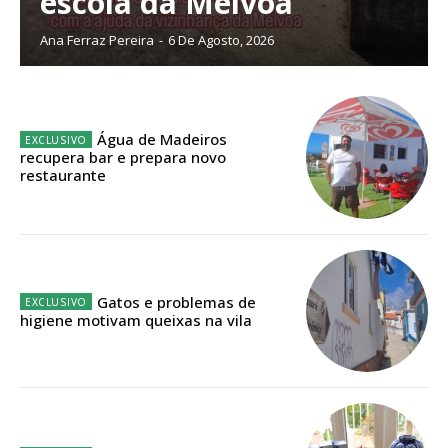
escola da Mélvoa
Ana Ferraz Pereira
-
6 De Agosto, 2026
ASSINATURA
IMPRESSA
32
€
Água de Madeiros
recupera bar e prepara novo
restaurante
12 meses
Edição em papel entregue à Quinta-feira em sua
Gatos e problemas de
casa
higiene motivam queixas na vila
Acesso ao conteúdo online
Acesso aos conteúdos Exclusivos para
assinantes
Ofertas para assinatura anual