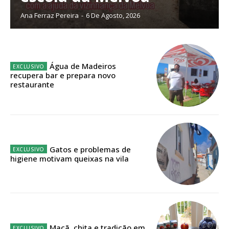
Planos de Assinatura
Ana Ferraz Pereira
-
6 De Agosto, 2026
Faça-se assinante do Região de Cister e ajude-nos a manter este serviço
público!
Água de Madeiros
recupera bar e prepara novo
Sendo assinante terá acesso a todos os conteúdos exclusivos e versões
restaurante
digitais.
Escolha o plano de assinatura desejado:
Gatos e problemas de
ASSINATURA
higiene motivam queixas na vila
IMPRESSA
32
€
12 meses
Maçã, chita e tradição em