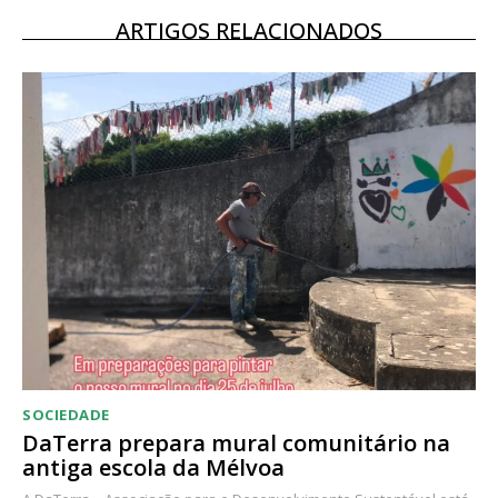
12 meses
ARTIGOS RELACIONADOS
Acesso ao conteúdo online
Acesso aos conteúdos Exclusivos para
assinantes
Ofertas para assinatura anual
Escolha o plano
SOCIEDADE
DaTerra prepara mural comunitário na
antiga escola da Mélvoa