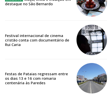
destaque no São Bernardo
Edição em papel entregue à Quinta-feira em sua
casa
Acesso ao conteúdo online
Acesso aos conteúdos Exclusivos para
Festival internacional de cinema
assinantes
cristão conta com documentário de
Rui Caria
Ofertas para assinatura anual
Escolha o plano
Festas de Pataias regressam entre
os dias 13 e 16 com romaria
centenária às Paredes
ASSINATURA
DIGITAL ANUAL
16
€