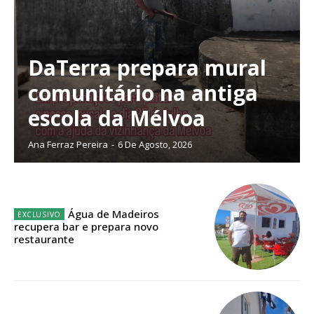
Sendo assinante terá acesso a todos os conteúdos exclusivos e versões
digitais.
Escolha o plano de assinatura desejado:
DaTerra prepara mural
comunitário na antiga
escola da Mélvoa
ASSINATURA
IMPRESSA
Ana Ferraz Pereira
-
6 De Agosto, 2026
32
€
12 meses
Água de Madeiros
recupera bar e prepara novo
restaurante
Edição em papel entregue à Quinta-feira em sua
casa
Acesso ao conteúdo online
Acesso aos conteúdos Exclusivos para