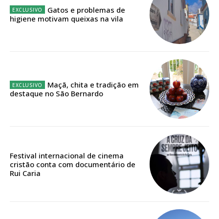
assinantes
Gatos e problemas de
higiene motivam queixas na vila
Ofertas para assinatura anual
Escolha o plano
Maçã, chita e tradição em
destaque no São Bernardo
ASSINATURA
DIGITAL ANUAL
16
€
Festival internacional de cinema
12 meses
cristão conta com documentário de
Rui Caria
Acesso ao conteúdo online
Acesso aos conteúdos Exclusivos para