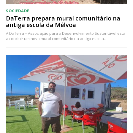
16
€
SOCIEDADE
DaTerra prepara mural comunitário na
12 meses
antiga escola da Mélvoa
A DaTerra – Associação para o Desenvolvimento Sustentável está
a concluir um novo mural comunitário na antiga escola...
Acesso ao conteúdo online
Acesso aos conteúdos Exclusivos para
assinantes
Ofertas para assinatura anual
Escolha o plano