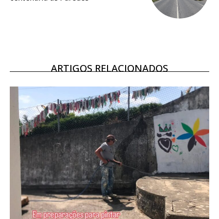
12 meses
Edição em papel entregue à Quinta-feira em sua
casa
ARTIGOS RELACIONADOS
Acesso ao conteúdo online
Acesso aos conteúdos Exclusivos para
assinantes
Ofertas para assinatura anual
Escolha o plano
ASSINATURA
DIGITAL ANUAL