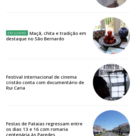
Planos de Assinatura
Maçã, chita e tradição em
destaque no São Bernardo
Faça-se assinante do Região de Cister e ajude-nos a manter este serviço
público!
Sendo assinante terá acesso a todos os conteúdos exclusivos e versões
digitais.
Escolha o plano de assinatura desejado:
Festival internacional de cinema
cristão conta com documentário de
Rui Caria
ASSINATURA
IMPRESSA
Festas de Pataias regressam entre
32
€
os dias 13 e 16 com romaria
centenária às Paredes