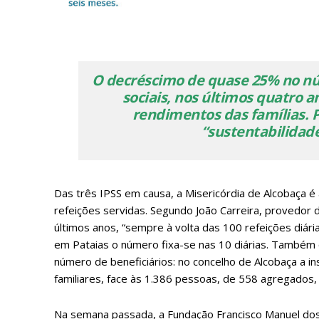
O decréscimo de quase 25% no núm
P
sociais, nos últimos quatro a
rendimentos das famílias. P
“sustentabilidade
Faça-se
Das três IPSS em causa, a Misericórdia de Alcobaça é
refeições servidas. Segundo João Carreira, provedor d
últimos anos, “sempre à volta das 100 refeições diár
em Pataias o número fixa-se nas 10 diárias. Também
ASSIN
número de beneficiários: no concelho de Alcobaça a i
IMPR
familiares, face às 1.386 pessoas, de 558 agregados
3
Na semana passada, a Fundação Francisco Manuel dos S