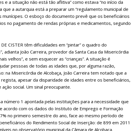
 e a situação não está tão aflitiva” como estava “no início da
ça que a autarquia está a preparar um “regulamento municipal de
os munícipes. O esboço do documento prevê que os beneficiários
poios no pagamento de rendas próprias e medicamentos, segundo
 DE CISTER têm dificuldades em “pintar” o quadro do
, adianta João Carreira, provedor da Santa Casa da Misericórdia
is velhos”, e sem esquecer as “crianças”. A situação é
ajudar pessoas de todas as idades que, por alguma razão,
: na Misericórdia de Alcobaça, João Carreira tem notado que a
 regista, apesar da disparidade de idades entre os beneficiários,
e ação social. Um sinal preocupante.
sa número 1 apontada pelas instituições para a necessidade que
 De acordo com os dados do Instituto de Emprego e Formação
,7% no primeiro semestre do ano, face ao mesmo período de
beneficiários do Rendimento Social de Inserção: de 899 em 2011
íveis no observatório municipal da Câmara de Alcobaça.