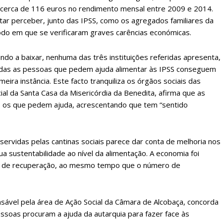
 cerca de 116 euros no rendimento mensal entre 2009 e 2014.
eses
12 
ar perceber, junto das IPSS, como os agregados familiares da
íodo em que se verificaram graves carências económicas.
regue à Quinta-feira
Acesso ao conteúd
Acesso aos conteúd
do a baixar, nenhuma das três instituições referidas apresenta,
 online
assinantes
todas as pessoas que pedem ajuda alimentar às IPSS conseguem
os Exclusivos para
Ofertas para assin
ira instância. Este facto tranquiliza os órgãos sociais das
cial da Santa Casa da Misericórdia da Benedita, afirma que as
os os que pedem ajuda, acrescentando que tem “sentido
tura anual
Escolha
 o plano
rvidas pelas cantinas sociais parece dar conta de melhoria nos
a sustentabilidade ao nível da alimentação. A economia foi
os de recuperação, ao mesmo tempo que o número de
nsável pela área de Ação Social da Câmara de Alcobaça, concorda
soas procuram a ajuda da autarquia para fazer face às