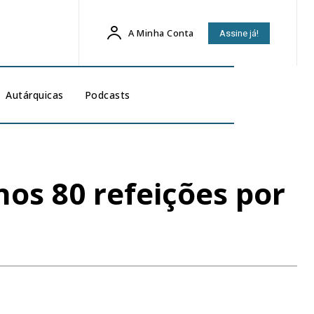
A Minha Conta
Assine já!
Autárquicas
Podcasts
os 80 refeições por
6