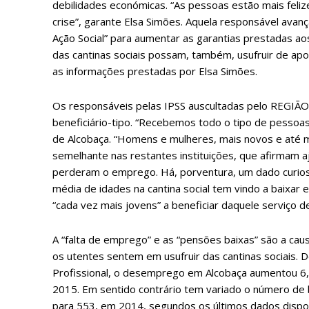
debilidades económicas. “As pessoas estão mais felizes
crise”, garante Elsa Simões. Aquela responsável avan
Ação Social” para aumentar as garantias prestadas a
das cantinas sociais possam, também, usufruir de a
as informações prestadas por Elsa Simões.
Os responsáveis pelas IPSS auscultadas pelo REGIÃO
beneficiário-tipo. “Recebemos todo o tipo de pessoas”
de Alcobaça. “Homens e mulheres, mais novos e até ma
semelhante nas restantes instituições, que afirmam 
perderam o emprego. Há, porventura, um dado curioso
média de idades na cantina social tem vindo a baixar e
“cada vez mais jovens” a beneficiar daquele serviço d
A “falta de emprego” e as “pensões baixas” são a cau
os utentes sentem em usufruir das cantinas sociais.
Profissional, o desemprego em Alcobaça aumentou 6
2015. Em sentido contrário tem variado o número de 
para 553, em 2014, segundos os últimos dados dispon