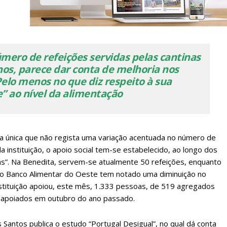
ero de refeições servidas pelas cantinas
lanos de Assinatu
nos, parece dar conta de melhoria nos
elo menos no que diz respeito à sua
” ao nível da alimentação
 assinante do Região de Cister e ajude-nos a manter este serviço 
Sendo assinante terá acesso a todos os conteúdos exclusivos e versões digitais.
Escolha o plano de assinatura desejado:
 a única que não regista uma variação acentuada no número de
a instituição, o apoio social tem-se estabelecido, ao longo dos
ias”. Na Benedita, servem-se atualmente 50 refeições, enquanto
 o Banco Alimentar do Oeste tem notado uma diminuição no
ATURA
ASSI
nstituição apoiou, este mês, 1.333 pessoas, de 519 agregados
ESSA
DIGITA
, apoiados em outubro do ano passado.
2
€
1
antos publica o estudo “Portugal Desigual”, no qual dá conta