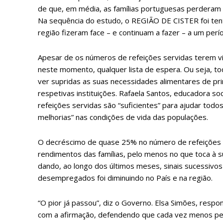
de que, em média, as famílias portuguesas perderam
12 m
Na sequência do estudo, o REGIÃO DE CISTER foi tent
região fizeram face – e continuam a fazer – a um per
Edição em papel ent
em sua casa
Apesar de os números de refeições servidas terem vin
Acesso ao conteúdo
neste momento, qualquer lista de espera. Ou seja, 
Acesso aos conteúd
ver supridas as suas necessidades alimentares de prime
assinantes
respetivas instituições. Rafaela Santos, educadora so
refeições servidas são “suficientes” para ajudar tod
Ofertas para assina
melhorias” nas condições de vida das populações.
Escolha
O decréscimo de quase 25% no número de refeições se
rendimentos das famílias, pelo menos no que toca à su
dando, ao longo dos últimos meses, sinais sucessiv
desempregados foi diminuindo no País e na região.
“O pior já passou”, diz o Governo. Elsa Simões, respo
com a afirmação, defendendo que cada vez menos pes