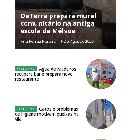
DaTerra prepara mural
comunitário na antiga
escola da Mélvoa
ra
Ana Ferraz Pereira
-
6 De Agosto, 2026
público!
Água de Madeiros
recupera bar e prepara novo
restaurante
Gatos e problemas
NATURA
de higiene motivam queixas na
L ANUAL
vila
6
€