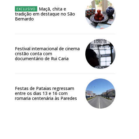
Maçã, chita e
meses
tradição em destaque no São
Bernardo
o online
os Exclusivos para
Festival internacional de cinema
atura anual
cristão conta com
documentário de Rui Caria
 o plano
Festas de Pataias regressam
entre os dias 13 e 16 com
romaria centenária às Paredes