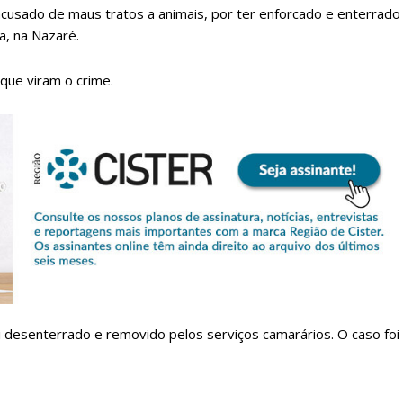
cusado de maus tratos a animais, por ter enforcado e enterrado
a, na Nazaré.
 que viram o crime.
lanos de Assinatu
 assinante do Região de Cister e ajude-nos a manter este serviço 
Sendo assinante terá acesso a todos os conteúdos exclusivos e versões digitais.
Escolha o plano de assinatura desejado:
i desenterrado e removido pelos serviços camarários. O caso foi