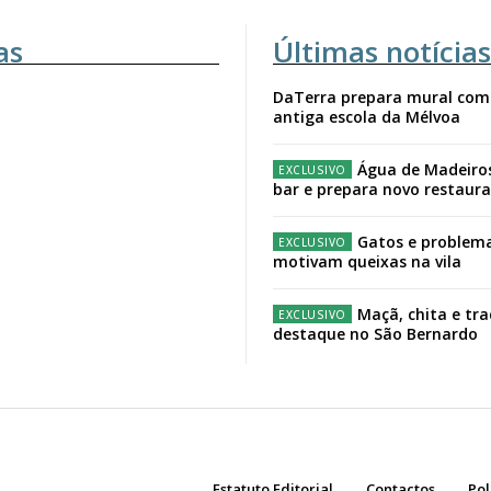
as
Últimas notícias
DaTerra prepara mural com
antiga escola da Mélvoa
Água de Madeiro
bar e prepara novo restaur
Gatos e problema
motivam queixas na vila
Maçã, chita e tr
destaque no São Bernardo
Estatuto Editorial
Contactos
Pol