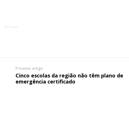
ATURA
ASSI
ESSA
DIGITA
2
€
1
AD Footer
eses
12 
regue à Quinta-feira
Acesso ao conteúd
Acesso aos conteúd
 online
assinantes
Próximo artigo
os Exclusivos para
Ofertas para assin
Cinco escolas da região não têm plano de
emergência certificado
tura anual
Escolha
 o plano