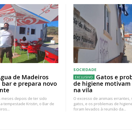
SOCIEDADE
gua de Madeiros
Gatos e pro
 bar e prepara novo
de higiene motivam
nte
na vila
 meses depois de ter sido
O excesso de animais errantes,
a tempestade Kristin, o Bar de
gatos, e os problemas de higien
ros...
foram levados à reunião da...