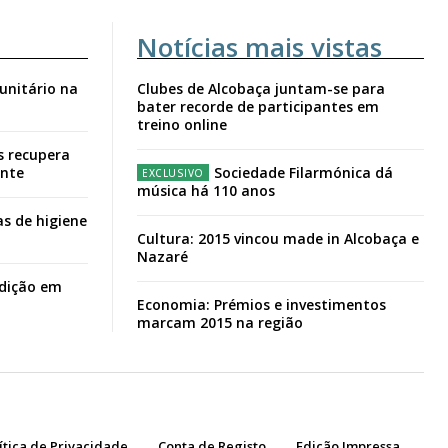
Notícias mais vistas
unitário na
Clubes de Alcobaça juntam-se para
bater recorde de participantes em
treino online
s recupera
ante
Sociedade Filarmónica dá
música há 110 anos
s de higiene
Cultura: 2015 vincou made in Alcobaça e
Nazaré
adição em
Economia: Prémios e investimentos
marcam 2015 na região
ítica de Privacidade
Conta de Registo
Edição Impressa