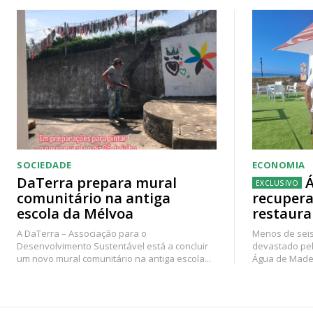
SOCIEDADE
ECONOMIA
DaTerra prepara mural
Á
comunitário na antiga
recupera
escola da Mélvoa
restaura
A DaTerra – Associação para o
Menos de seis
Desenvolvimento Sustentável está a concluir
devastado pel
um novo mural comunitário na antiga escola...
Água de Madei