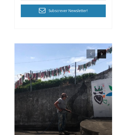
Subscrever Newsletter!
ra
público!