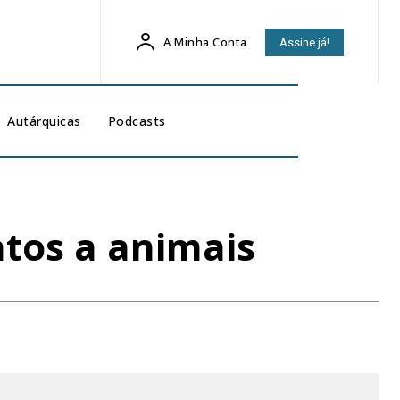
A Minha Conta
Assine já!
Autárquicas
Podcasts
tos a animais