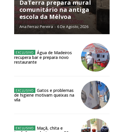
NATURA
DaTerra prepara mural
L ANUAL
comunitário na antiga
escola da Mélvoa
6
€
Ana Ferraz Pereira
-
6 De Agosto, 2026
meses
o online
Água de Madeiros
recupera bar e prepara novo
os Exclusivos para
restaurante
atura anual
Gatos e problemas
 o plano
de higiene motivam queixas na
vila
Maçã, chita e