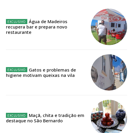
Planos de Assinatura
Faça-se assinante do Região de Cister e ajude-nos a manter este serviço
Água de Madeiros
público!
recupera bar e prepara novo
restaurante
Sendo assinante terá acesso a todos os conteúdos exclusivos e versões
digitais.
Escolha o plano de assinatura desejado:
Gatos e problemas de
higiene motivam queixas na vila
ASSINATURA
IMPRESSA
32
€
Maçã, chita e tradição em
12 meses
destaque no São Bernardo