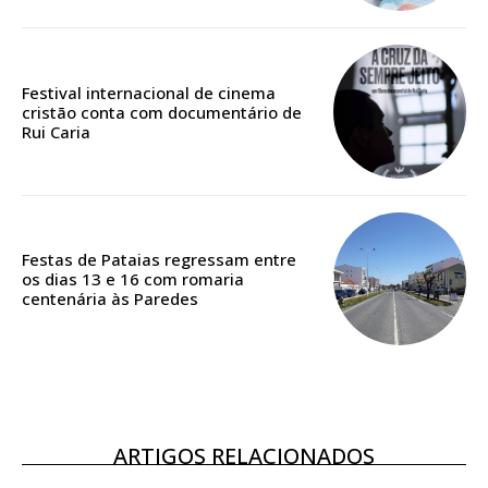
Edição em papel entregue à Quinta-feira em sua
casa
Acesso ao conteúdo online
Festival internacional de cinema
cristão conta com documentário de
Acesso aos conteúdos Exclusivos para
Rui Caria
assinantes
Ofertas para assinatura anual
Escolha o plano
Festas de Pataias regressam entre
os dias 13 e 16 com romaria
centenária às Paredes
ASSINATURA
DIGITAL ANUAL
16
€
ARTIGOS RELACIONADOS
12 meses