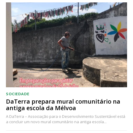
Acesso ao conteúdo online
Acesso aos conteúdos Exclusivos para
assinantes
Ofertas para assinatura anual
Escolha o plano
SOCIEDADE
DaTerra prepara mural comunitário na
antiga escola da Mélvoa
A DaTerra – Associação para o Desenvolvimento Sustentável está
a concluir um novo mural comunitário na antiga escola...