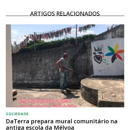
12 meses
ARTIGOS RELACIONADOS
Acesso ao conteúdo online
Acesso aos conteúdos Exclusivos para
assinantes
Ofertas para assinatura anual
Escolha o plano
SOCIEDADE
DaTerra prepara mural comunitário na
antiga escola da Mélvoa