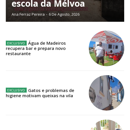
escola da Mélvoa
Planos de Assinatura
Ana Ferraz Pereira
-
6 De Agosto, 2026
Faça-se assinante do Região de Cister e ajude-nos a manter este serviço
público!
Água de Madeiros
Sendo assinante terá acesso a todos os conteúdos exclusivos e versões
recupera bar e prepara novo
digitais.
restaurante
Escolha o plano de assinatura desejado:
Gatos e problemas de
ASSINATURA
higiene motivam queixas na vila
IMPRESSA
32
€
12 meses