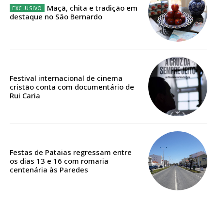
Maçã, chita e tradição em
destaque no São Bernardo
Edição em papel entregue à Quinta-feira em sua
casa
Acesso ao conteúdo online
Acesso aos conteúdos Exclusivos para
Festival internacional de cinema
assinantes
cristão conta com documentário de
Ofertas para assinatura anual
Rui Caria
Escolha o plano
Festas de Pataias regressam entre
os dias 13 e 16 com romaria
centenária às Paredes
ASSINATURA
DIGITAL ANUAL
16
€