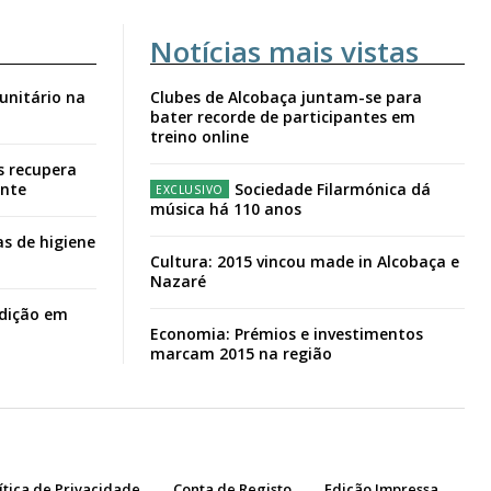
Notícias mais vistas
unitário na
Clubes de Alcobaça juntam-se para
bater recorde de participantes em
treino online
s recupera
ante
Sociedade Filarmónica dá
música há 110 anos
s de higiene
Cultura: 2015 vincou made in Alcobaça e
Nazaré
adição em
Economia: Prémios e investimentos
marcam 2015 na região
ítica de Privacidade
Conta de Registo
Edição Impressa