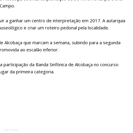
ATURA
ASSI
 Campo.
ESSA
DIGITA
2
€
1
ir a ganhar um centro de interpretação em 2017. A autarquia
eológico e criar um roteiro pedonal pela localidade.
eses
12 
de Alcobaça que marcam a semana, subindo para a segunda
romovida ao escalão inferior.
regue à Quinta-feira
Acesso ao conteúd
Acesso aos conteúd
da participação da Banda Sinfónica de Alcobaça no concurso
 online
assinantes
lugar da primeira categoria.
os Exclusivos para
Ofertas para assin
tura anual
Escolha
 o plano
AD Footer