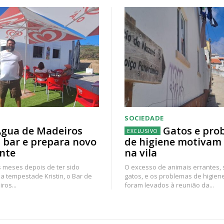
SOCIEDADE
gua de Madeiros
Gatos e pro
 bar e prepara novo
de higiene motivam
nte
na vila
 meses depois de ter sido
O excesso de animais errantes,
a tempestade Kristin, o Bar de
gatos, e os problemas de higien
ros...
foram levados à reunião da...