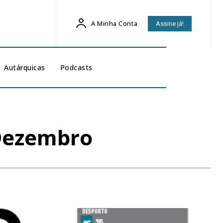
A Minha Conta
Assine já!
Autárquicas
Podcasts
 Dezembro