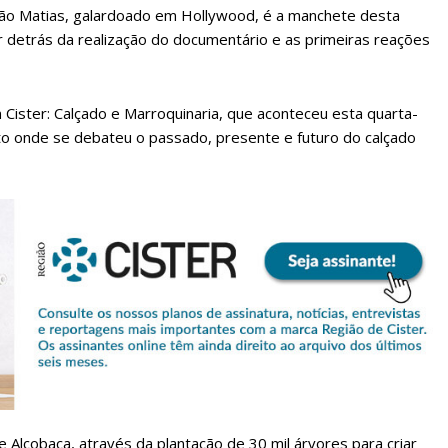
oão Matias, galardoado em Hollywood, é a manchete desta
detrás da realização do documentário e as primeiras reações
 Cister: Calçado e Marroquinaria, que aconteceu esta quarta-
to onde se debateu o passado, presente e futuro do calçado
lanos de Assinatu
 assinante do Região de Cister e ajude-nos a manter este serviço 
Sendo assinante terá acesso a todos os conteúdos exclusivos e versões digitais.
Escolha o plano de assinatura desejado:
Alcobaça, através da plantação de 30 mil árvores para criar