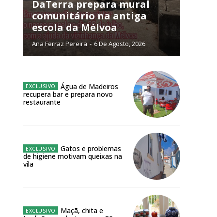
NATURA
DaTerra prepara mural
L ANUAL
comunitário na antiga
escola da Mélvoa
6
€
Ana Ferraz Pereira
-
6 De Agosto, 2026
meses
o online
Água de Madeiros
recupera bar e prepara novo
os Exclusivos para
restaurante
atura anual
Gatos e problemas
 o plano
de higiene motivam queixas na
vila
Maçã, chita e