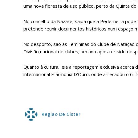
ASSIN
uma nova floresta de uso público, perto da Quinta do
IMPR
3
No concelho da Nazaré, saiba que a Pederneira pode v
pretende reunir documentos históricos num espaço mus
12 m
No desporto, são as Femininas do Clube de Natação 
Divisão nacional de clubes, um ano após ter sido desp
Edição em papel ent
em sua casa
Quanto à cultura, leia a reportagem exclusiva acerca 
Acesso ao conteúdo
internacional Filarmonia D’Ouro, onde arrecadou o 6.º 
Acesso aos conteúd
assinantes
Ofertas para assina
Escolha
Região De Cister