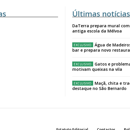
as
Últimas notícias
DaTerra prepara mural com
antiga escola da Mélvoa
Água de Madeiro
bar e prepara novo restaur
Gatos e problema
motivam queixas na vila
Maçã, chita e tr
destaque no São Bernardo
Estatuto Editorial
Contactos
Pol