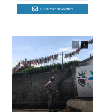
Subscrever Newsletter!
ra
público!