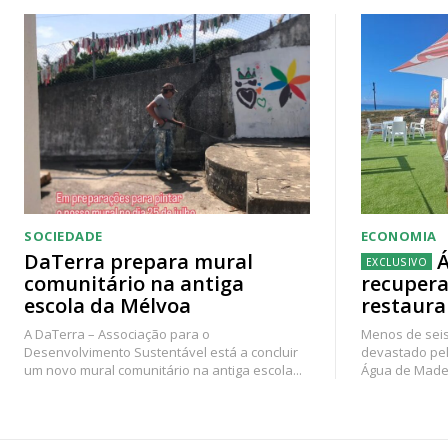
SOCIEDADE
ECONOMIA
DaTerra prepara mural
Á
comunitário na antiga
recupera
escola da Mélvoa
restaura
A DaTerra – Associação para o
Menos de seis
Desenvolvimento Sustentável está a concluir
devastado pel
um novo mural comunitário na antiga escola...
Água de Madei