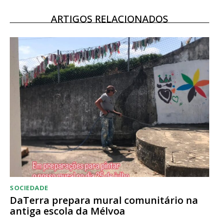
12 meses
ARTIGOS RELACIONADOS
Acesso ao conteúdo online
Acesso aos conteúdos Exclusivos para
assinantes
Ofertas para assinatura anual
Escolha o plano
SOCIEDADE
DaTerra prepara mural comunitário na
antiga escola da Mélvoa