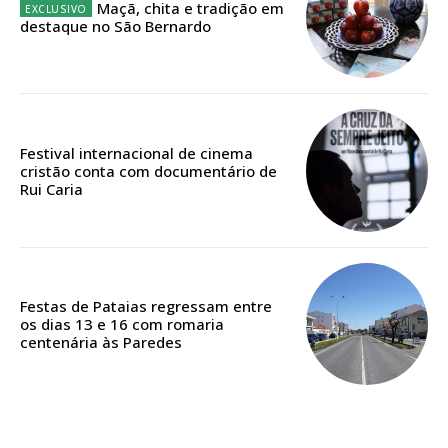
Maçã, chita e tradição em
destaque no São Bernardo
Edição em papel entregue à Quinta-feira em sua
casa
Acesso ao conteúdo online
Acesso aos conteúdos Exclusivos para
Festival internacional de cinema
assinantes
cristão conta com documentário de
Ofertas para assinatura anual
Rui Caria
Escolha o plano
Festas de Pataias regressam entre
os dias 13 e 16 com romaria
centenária às Paredes
ASSINATURA
DIGITAL ANUAL
16
€