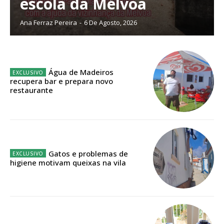
escola da Mélvoa
Ana Ferraz Pereira
-
6 De Agosto, 2026
Edição em papel entregue à Quinta-feira em sua
casa
Acesso ao conteúdo online
Acesso aos conteúdos Exclusivos para
Água de Madeiros
assinantes
recupera bar e prepara novo
restaurante
Ofertas para assinatura anual
Escolha o plano
Gatos e problemas de
higiene motivam queixas na vila
ASSINATURA
DIGITAL ANUAL
16
€