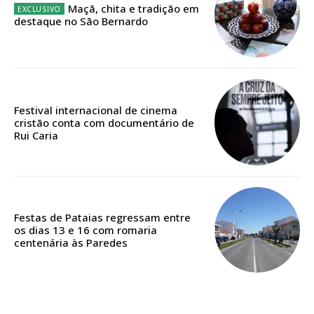
Maçã, chita e tradição em
12 meses
destaque no São Bernardo
Acesso ao conteúdo online
Acesso aos conteúdos Exclusivos para
assinantes
Festival internacional de cinema
cristão conta com documentário de
Ofertas para assinatura anual
Rui Caria
Escolha o plano
Festas de Pataias regressam entre
os dias 13 e 16 com romaria
centenária às Paredes