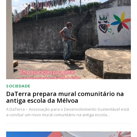
SOCIEDADE
DaTerra prepara mural comunitário na
antiga escola da Mélvoa
A DaTerra – Associação para o Desenvolvimento Sustentável está
a concluir um novo mural comunitário na antiga escola...