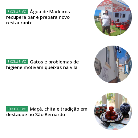
Edição em papel entregue à Quinta-feira em sua
casa
Água de Madeiros
recupera bar e prepara novo
Acesso ao conteúdo online
restaurante
Acesso aos conteúdos Exclusivos para
assinantes
Ofertas para assinatura anual
Escolha o plano
Gatos e problemas de
higiene motivam queixas na vila
ASSINATURA
DIGITAL ANUAL
16
€
Maçã, chita e tradição em
destaque no São Bernardo
12 meses