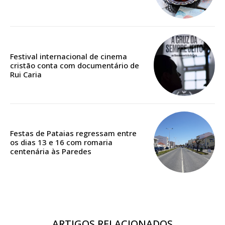
Edição em papel entregue à Quinta-feira em sua
casa
Acesso ao conteúdo online
Festival internacional de cinema
Acesso aos conteúdos Exclusivos para
cristão conta com documentário de
assinantes
Rui Caria
Ofertas para assinatura anual
Escolha o plano
Festas de Pataias regressam entre
os dias 13 e 16 com romaria
centenária às Paredes
ASSINATURA
DIGITAL ANUAL
16
€
ARTIGOS RELACIONADOS