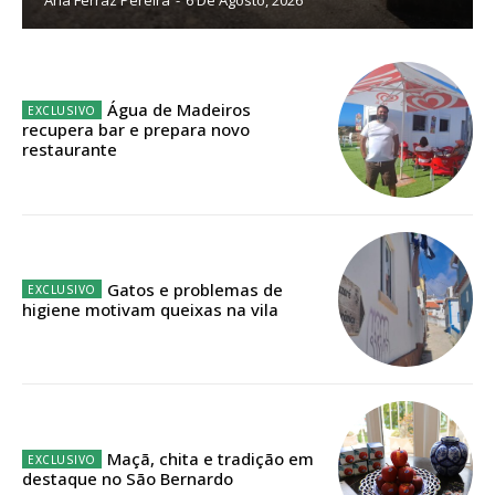
Ana Ferraz Pereira
-
6 De Agosto, 2026
Planos de Assinatura
Faça-se assinante do Região de Cister e ajude-nos a manter este serviço
Água de Madeiros
público!
recupera bar e prepara novo
restaurante
Sendo assinante terá acesso a todos os conteúdos exclusivos e versões
digitais.
Escolha o plano de assinatura desejado:
Gatos e problemas de
higiene motivam queixas na vila
ASSINATURA
IMPRESSA
32
€
12 meses
Maçã, chita e tradição em
destaque no São Bernardo