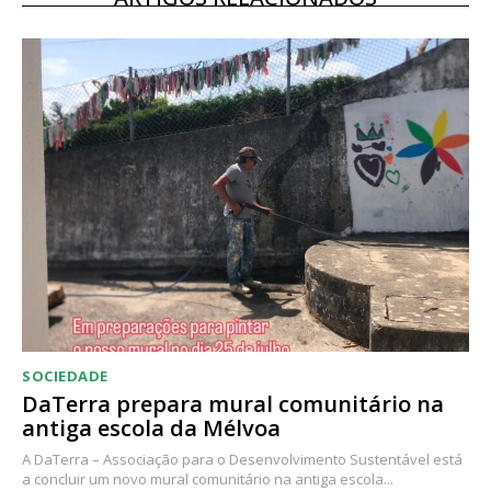
12 meses
Acesso ao conteúdo online
Acesso aos conteúdos Exclusivos para
assinantes
Ofertas para assinatura anual
Escolha o plano
SOCIEDADE
DaTerra prepara mural comunitário na
antiga escola da Mélvoa
A DaTerra – Associação para o Desenvolvimento Sustentável está
a concluir um novo mural comunitário na antiga escola...