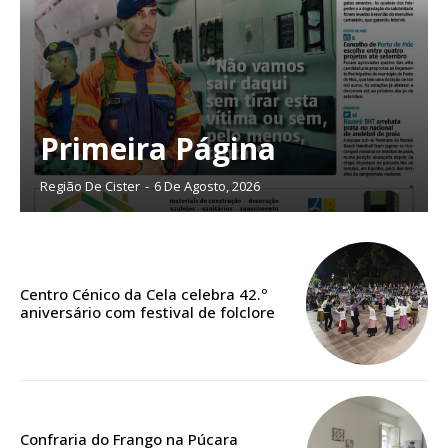
Primeira Página
Região De Cister
-
6 De Agosto, 2026
Centro Cénico da Cela celebra 42.º
Planos de Assinatura
aniversário com festival de folclore
Faça-se assinante do Região de Cister e ajude-nos a manter este serviço
público!
Sendo assinante terá acesso a todos os conteúdos exclusivos e versões
Confraria do Frango na Púcara
digitais.