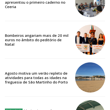
apresentou o primeiro caderno no
Escolha o plano de assinatura desejado:
Ceeria
ASSINATURA
Bombeiros angariam mais de 20 mil
IMPRESSA
euros no âmbito do peditório de
32
€
Natal
12 meses
Agosto motiva um verão repleto de
atividades para todas as idades na
Edição em papel entregue à Quinta-feira em sua
freguesia de São Martinho do Porto
casa
Acesso ao conteúdo online
Acesso aos conteúdos Exclusivos para
assinantes