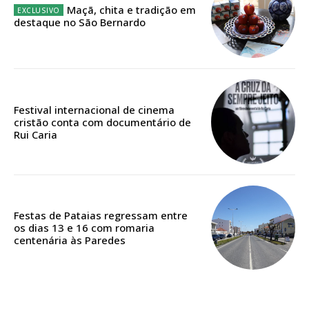
Maçã, chita e tradição em
destaque no São Bernardo
Edição em papel entregue à Quinta-feira em sua
casa
Acesso ao conteúdo online
Acesso aos conteúdos Exclusivos para
Festival internacional de cinema
assinantes
cristão conta com documentário de
Ofertas para assinatura anual
Rui Caria
Escolha o plano
Festas de Pataias regressam entre
os dias 13 e 16 com romaria
centenária às Paredes
ASSINATURA
DIGITAL ANUAL
16
€