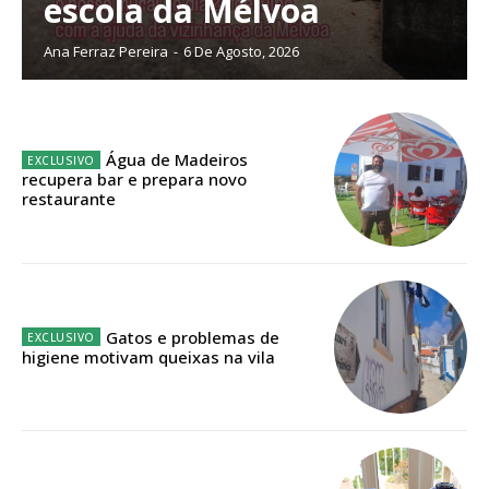
escola da Mélvoa
Planos de Assinatura
Ana Ferraz Pereira
-
6 De Agosto, 2026
Faça-se assinante do Região de Cister e ajude-nos a manter este serviço
público!
Água de Madeiros
Sendo assinante terá acesso a todos os conteúdos exclusivos e versões
recupera bar e prepara novo
digitais.
restaurante
Escolha o plano de assinatura desejado:
Gatos e problemas de
ASSINATURA
higiene motivam queixas na vila
IMPRESSA
32
€
12 meses