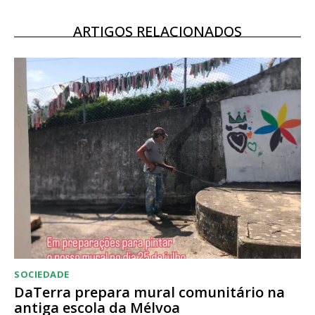
12 meses
ARTIGOS RELACIONADOS
Acesso ao conteúdo online
Acesso aos conteúdos Exclusivos para
assinantes
Ofertas para assinatura anual
Escolha o plano
SOCIEDADE
DaTerra prepara mural comunitário na
antiga escola da Mélvoa