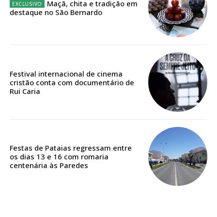
Maçã, chita e tradição em
Escolha o plano
destaque no São Bernardo
ASSINATURA
DIGITAL ANUAL
Festival internacional de cinema
cristão conta com documentário de
16
€
Rui Caria
12 meses
Festas de Pataias regressam entre
os dias 13 e 16 com romaria
Acesso ao conteúdo online
centenária às Paredes
Acesso aos conteúdos Exclusivos para
assinantes
Ofertas para assinatura anual