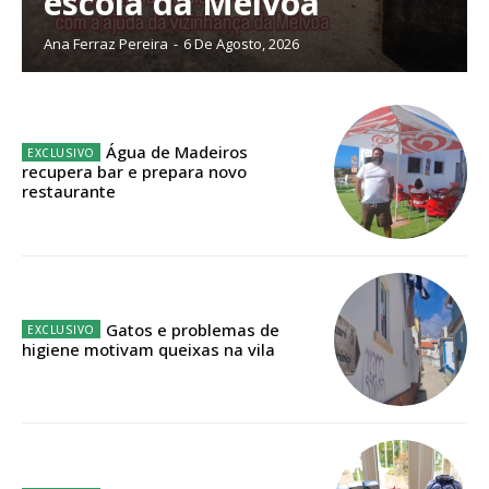
escola da Mélvoa
Ana Ferraz Pereira
-
6 De Agosto, 2026
ASSINATURA
IMPRESSA
32
€
Água de Madeiros
recupera bar e prepara novo
restaurante
12 meses
Edição em papel entregue à Quinta-feira em sua
Gatos e problemas de
casa
higiene motivam queixas na vila
Acesso ao conteúdo online
Acesso aos conteúdos Exclusivos para
assinantes
Ofertas para assinatura anual