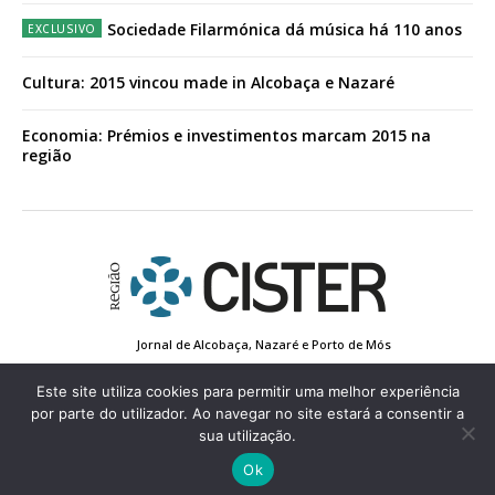
Sociedade Filarmónica dá música há 110 anos
Cultura: 2015 vincou made in Alcobaça e Nazaré
Economia: Prémios e investimentos marcam 2015 na
região
Jornal de Alcobaça, Nazaré e Porto de Mós
Estatuto Editorial
Contactos
Política de Privacidade
Conta de Registo
Edição Impressa
Este site utiliza cookies para permitir uma melhor experiência
por parte do utilizador. Ao navegar no site estará a consentir a
sua utilização.
© 2022 Região de Cister - Todos os direitos reservados.
Ok