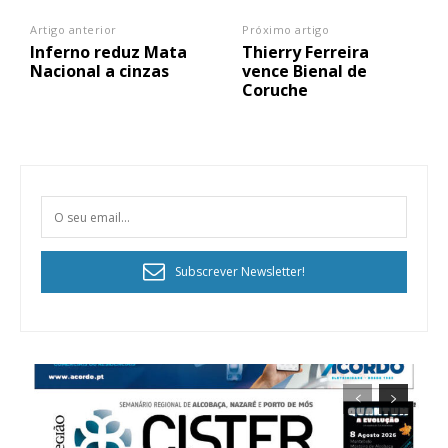
Artigo anterior
Próximo artigo
Inferno reduz Mata
Thierry Ferreira
Nacional a cinzas
vence Bienal de
Coruche
Planos de Assinatura
Faça-se assinante do Região de Cister e ajude-nos a manter este serviço
público!
Subscrever Newsletter!
Sendo assinante terá acesso a todos os conteúdos exclusivos e versões
digitais.
Escolha o plano de assinatura desejado:
ASSINATURA