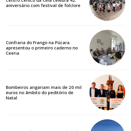
Centro Cénico da Cela celebra 42.º
aniversário com festival de folclore
ASSINATURA
DIGITAL ANUAL
16
€
12 meses
Confraria do Frango na Púcara
apresentou o primeiro caderno no
Ceeria
Acesso ao conteúdo online
Acesso aos conteúdos Exclusivos para
assinantes
Bombeiros angariam mais de 20 mil
Ofertas para assinatura anual
euros no âmbito do peditório de
Natal
Escolha o plano