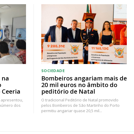
SOCIEDADE
 na
Bombeiros angariam mais de
o
20 mil euros no âmbito do
 Ceeria
peditório de Natal
 apresentou,
O tradicional Peditório de Natal promovido
 número dos
pelos Bombeiros de São Martinho do Porto
permitiu angariar quase 20,5 mil...