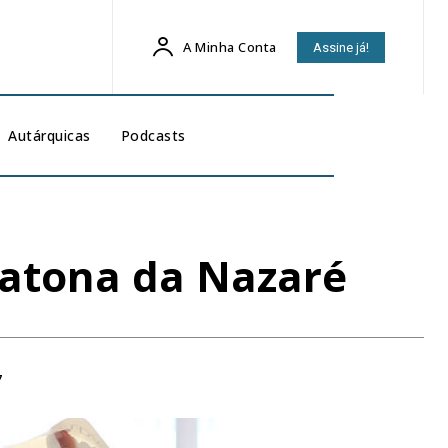
A Minha Conta
Assine já!
Autárquicas
Podcasts
ratona da Nazaré
7