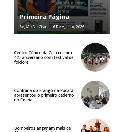
NATURA
L ANUAL
Primeira Página
6
€
Região De Cister
-
6 De Agosto, 2026
meses
Centro Cénico da Cela celebra
o online
42.º aniversário com festival de
os Exclusivos para
folclore
atura anual
Confraria do Frango na Púcara
 o plano
apresentou o primeiro caderno
no Ceeria
Bombeiros angariam mais de