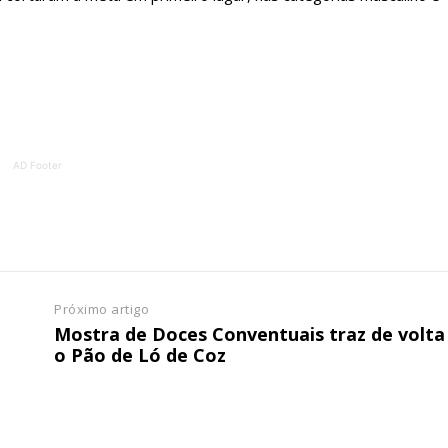
ATURA
ASSI
ESSA
DIGITA
2
€
1
eses
12 
AD Footer
regue à Quinta-feira
Acesso ao conteúd
Acesso aos conteúd
 online
assinantes
os Exclusivos para
Ofertas para assin
tura anual
Próximo artigo
Escolha
Mostra de Doces Conventuais traz de volta
o Pão de Ló de Coz
 o plano