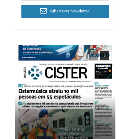
Subscrever Newsletter!
ra
público!