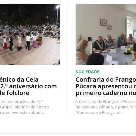
SOCIEDADE
énico da Cela
Confraria do Frango
42.º aniversário com
Púcara apresentou 
de folclore
primeiro caderno no
 comemorações do 42.º
A Confraria do Frango na Púcara
 Grupo Folclórico do Centro
no passado sábado, o primeiro
a promove este sábado,...
“Cadernos do Frango na...