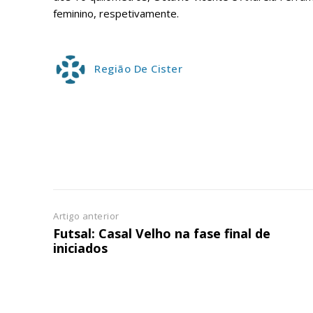
ASSIN
feminino, respetivamente.
IMPR
3
Região De Cister
12 m
Edição em papel ent
em sua casa
Acesso ao conteúdo
Acesso aos conteúd
assinantes
Ofertas para assina
Artigo anterior
Futsal: Casal Velho na fase final de
iniciados
Escolha