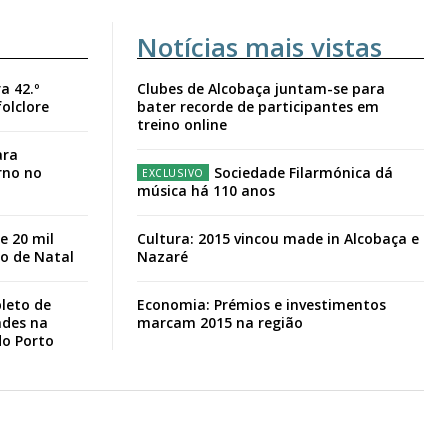
Notícias mais vistas
a 42.º
Clubes de Alcobaça juntam-se para
folclore
bater recorde de participantes em
treino online
ara
rno no
Sociedade Filarmónica dá
música há 110 anos
e 20 mil
Cultura: 2015 vincou made in Alcobaça e
io de Natal
Nazaré
leto de
Economia: Prémios e investimentos
ades na
marcam 2015 na região
do Porto