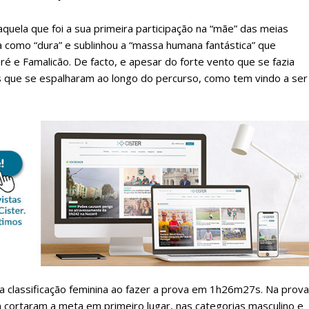
quela que foi a sua primeira participação na “mãe” das meias
a como “dura” e sublinhou a “massa humana fantástica” que
é e Famalicão. De facto, e apesar do forte vento que se fazia
oas que se espalharam ao longo do percurso, como tem vindo a ser
lanos de Assinatu
 assinante do Região de Cister e ajude-nos a manter este serviço 
Sendo assinante terá acesso a todos os conteúdos exclusivos e versões digitais.
Escolha o plano de assinatura desejado:
a classificação feminina ao fazer a prova em 1h26m27s. Na prova
 cortaram a meta em primeiro lugar, nas categorias masculino e