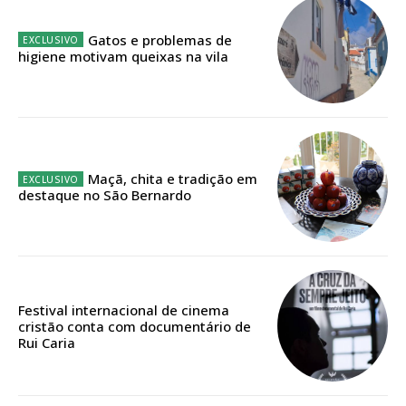
Sendo assinante terá acesso a todos os conteúdos exclusivos e versões
Gatos e problemas de
digitais.
higiene motivam queixas na vila
Escolha o plano de assinatura desejado:
ASSINATURA
Maçã, chita e tradição em
IMPRESSA
destaque no São Bernardo
32
€
12 meses
Festival internacional de cinema
cristão conta com documentário de
Rui Caria
Edição em papel entregue à Quinta-feira em sua
casa
Acesso ao conteúdo online