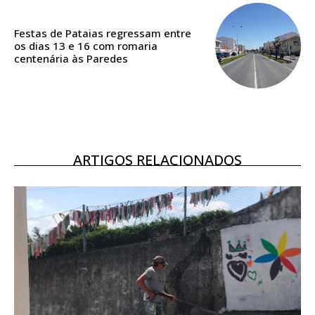
Acesso aos conteúdos Exclusivos para
assinantes
Festas de Pataias regressam entre
Ofertas para assinatura anual
os dias 13 e 16 com romaria
centenária às Paredes
Escolha o plano
ASSINATURA
ARTIGOS RELACIONADOS
DIGITAL ANUAL
16
€
12 meses
Acesso ao conteúdo online