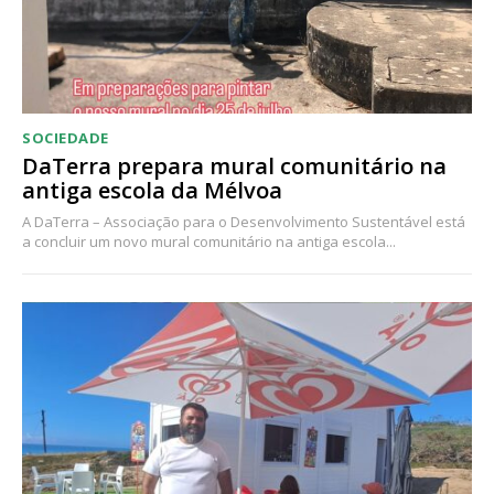
Acesso aos conteúdos Exclusivos para
assinantes
Ofertas para assinatura anual
Escolha o plano
SOCIEDADE
DaTerra prepara mural comunitário na
antiga escola da Mélvoa
A DaTerra – Associação para o Desenvolvimento Sustentável está
a concluir um novo mural comunitário na antiga escola...