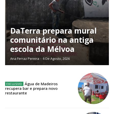
DaTerra prepara mural
comunitário na antiga
escola da Mélvoa
Ana Ferraz Pereira
-
6 De Agosto, 2026
Água de Madeiros
recupera bar e prepara novo
Planos de Assinatura
restaurante
Faça-se assinante do Região de Cister e ajude-nos a manter este serviço
público!