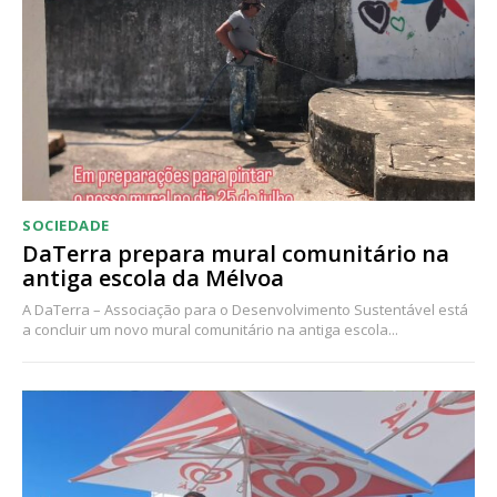
Acesso ao conteúdo online
Acesso aos conteúdos Exclusivos para
assinantes
Ofertas para assinatura anual
Escolha o plano
SOCIEDADE
DaTerra prepara mural comunitário na
antiga escola da Mélvoa
A DaTerra – Associação para o Desenvolvimento Sustentável está
a concluir um novo mural comunitário na antiga escola...