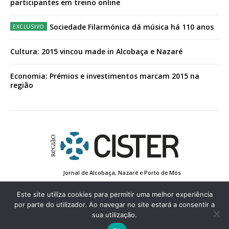
participantes em treino online
Sociedade Filarmónica dá música há 110 anos
Cultura: 2015 vincou made in Alcobaça e Nazaré
Economia: Prémios e investimentos marcam 2015 na
região
Jornal de Alcobaça, Nazaré e Porto de Mós
Estatuto Editorial
Contactos
Política de Privacidade
Conta de Registo
Edição Impressa
Este site utiliza cookies para permitir uma melhor experiência
por parte do utilizador. Ao navegar no site estará a consentir a
sua utilização.
© 2022 Região de Cister - Todos os direitos reservados.