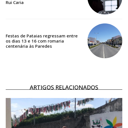
Rui Caria
Acesso ao conteúdo online
Acesso aos conteúdos Exclusivos para
assinantes
Ofertas para assinatura anual
Festas de Pataias regressam entre
os dias 13 e 16 com romaria
Escolha o plano
centenária às Paredes
ASSINATURA
DIGITAL ANUAL
ARTIGOS RELACIONADOS
16
€
12 meses