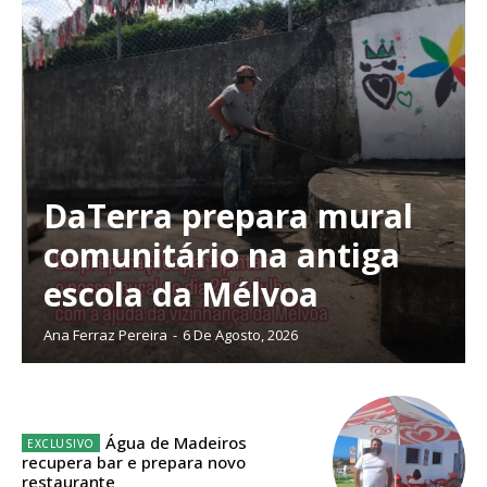
DaTerra prepara mural
comunitário na antiga
escola da Mélvoa
Ana Ferraz Pereira
-
6 De Agosto, 2026
Planos de Assinatura
Água de Madeiros
recupera bar e prepara novo
restaurante