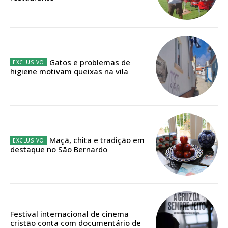
Faça-se assinante do Região de Cister e ajude-nos a manter este serviço
público!
Sendo assinante terá acesso a todos os conteúdos exclusivos e versões
digitais.
Escolha o plano de assinatura desejado:
Gatos e problemas de
higiene motivam queixas na vila
ASSINATURA
IMPRESSA
32
€
Maçã, chita e tradição em
destaque no São Bernardo
12 meses
Festival internacional de cinema
Edição em papel entregue à Quinta-feira em sua
cristão conta com documentário de
casa