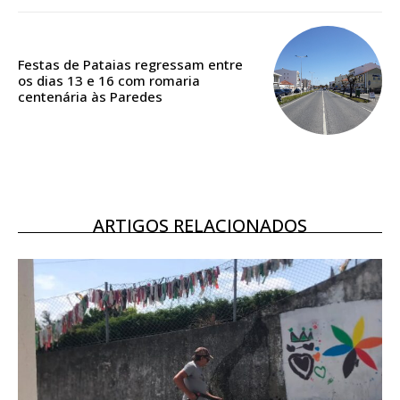
Acesso aos conteúdos Exclusivos para
assinantes
Ofertas para assinatura anual
Festas de Pataias regressam entre
os dias 13 e 16 com romaria
centenária às Paredes
Escolha o plano
ASSINATURA
ARTIGOS RELACIONADOS
DIGITAL ANUAL
16
€
12 meses
Acesso ao conteúdo online