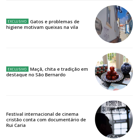
público!
Sendo assinante terá acesso a todos os conteúdos exclusivos e versões
digitais.
Gatos e problemas de
Escolha o plano de assinatura desejado:
higiene motivam queixas na vila
ASSINATURA
IMPRESSA
Maçã, chita e tradição em
destaque no São Bernardo
32
€
12 meses
Festival internacional de cinema
cristão conta com documentário de
Edição em papel entregue à Quinta-feira em sua
Rui Caria
casa
Acesso ao conteúdo online