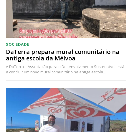
Acesso aos conteúdos Exclusivos para
assinantes
Ofertas para assinatura anual
Escolha o plano
SOCIEDADE
DaTerra prepara mural comunitário na
antiga escola da Mélvoa
A DaTerra – Associação para o Desenvolvimento Sustentável está
a concluir um novo mural comunitário na antiga escola...