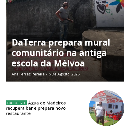
DaTerra prepara mural
comunitário na antiga
escola da Mélvoa
Ana Ferraz Pereira
-
6 De Agosto, 2026
Água de Madeiros
Planos de Assinatura
recupera bar e prepara novo
restaurante
Faça-se assinante do Região de Cister e ajude-nos a manter este serviço