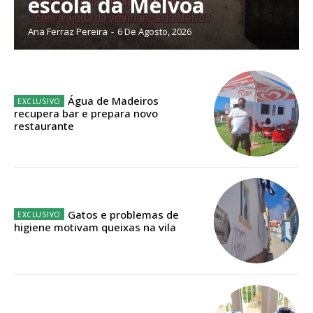
escola da Mélvoa
Planos de Assinatura
Ana Ferraz Pereira
-
6 De Agosto, 2026
Faça-se assinante do Região de Cister e ajude-nos a manter este serviço
público!
Água de Madeiros
Sendo assinante terá acesso a todos os conteúdos exclusivos e versões
recupera bar e prepara novo
digitais.
restaurante
Escolha o plano de assinatura desejado:
Gatos e problemas de
ASSINATURA
higiene motivam queixas na vila
IMPRESSA
32
€
12 meses