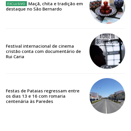
Maçã, chita e tradição em
destaque no São Bernardo
Edição em papel entregue à Quinta-feira em sua
casa
Acesso ao conteúdo online
Acesso aos conteúdos Exclusivos para
Festival internacional de cinema
assinantes
cristão conta com documentário de
Ofertas para assinatura anual
Rui Caria
Escolha o plano
Festas de Pataias regressam entre
os dias 13 e 16 com romaria
centenária às Paredes
ASSINATURA
DIGITAL ANUAL
16
€