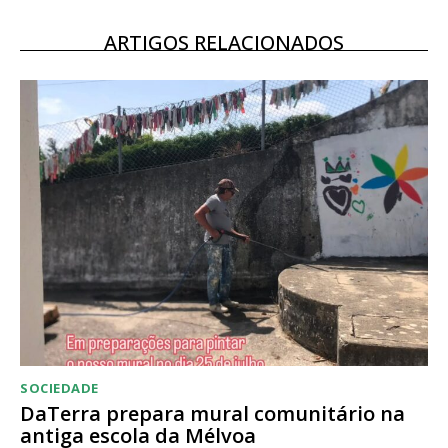
12 meses
ARTIGOS RELACIONADOS
Acesso ao conteúdo online
Acesso aos conteúdos Exclusivos para
assinantes
Ofertas para assinatura anual
Escolha o plano
SOCIEDADE
DaTerra prepara mural comunitário na
antiga escola da Mélvoa