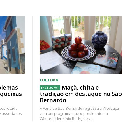
CULTURA
blemas
Maçã, chita e
 queixas
tradição em destaque no São
Bernardo
 sobretudo
A Feira de São Bernardo regressa a Alcobaça
e associados
com um programa que o presidente da
Câmara, Hermínio Rodrigues,...