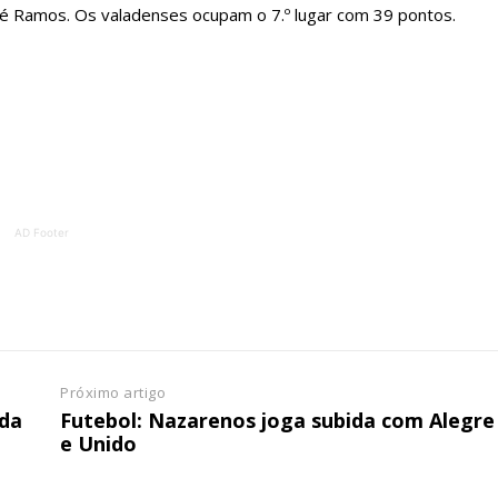
dré Ramos. Os valadenses ocupam o 7.º lugar com 39 pontos.
ATURA
ASSI
ESSA
DIGITA
2
€
1
eses
12 
regue à Quinta-feira
Acesso ao conteúd
AD Footer
Acesso aos conteúd
 online
assinantes
os Exclusivos para
Ofertas para assin
tura anual
Escolha
Próximo artigo
ida
Futebol: Nazarenos joga subida com Alegre
 o plano
e Unido