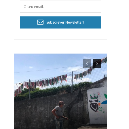
Subscrever Newsletter!
ra
público!