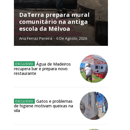
NATURA
L ANUAL
DaTerra prepara mural
comunitário na antiga
6
€
escola da Mélvoa
Ana Ferraz Pereira
-
6 De Agosto, 2026
meses
o online
Água de Madeiros
os Exclusivos para
recupera bar e prepara novo
restaurante
atura anual
 o plano
Gatos e problemas
de higiene motivam queixas na
vila