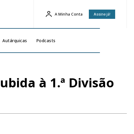
A Minha Conta
Assine já!
Autárquicas
Podcasts
ubida à 1.ª Divisão