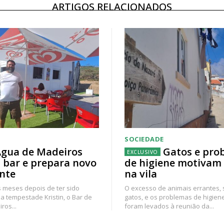
ARTIGOS RELACIONADOS
SOCIEDADE
gua de Madeiros
Gatos e pro
 bar e prepara novo
de higiene motivam
nte
na vila
 meses depois de ter sido
O excesso de animais errantes,
a tempestade Kristin, o Bar de
gatos, e os problemas de higien
ros...
foram levados à reunião da...