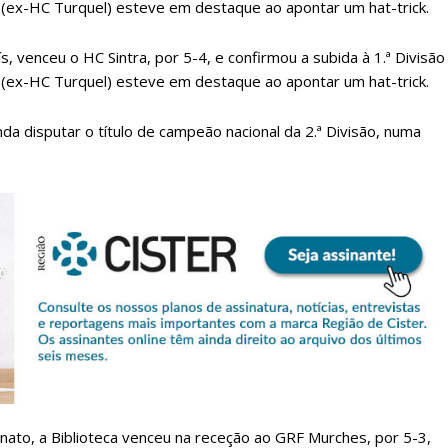
(ex-HC Turquel) esteve em destaque ao apontar um hat-trick.
, venceu o HC Sintra, por 5-4, e confirmou a subida à 1.ª Divisão
(ex-HC Turquel) esteve em destaque ao apontar um hat-trick.
nda disputar o título de campeão nacional da 2.ª Divisão, numa
lanos de Assinatu
 assinante do Região de Cister e ajude-nos a manter este serviço 
Sendo assinante terá acesso a todos os conteúdos exclusivos e versões digitais.
Escolha o plano de assinatura desejado:
nato, a Biblioteca venceu na receção ao GRF Murches, por 5-3,