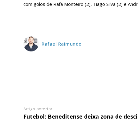
com golos de Rafa Monteiro (2), Tiago Silva (2) e An
ASSIN
IMPR
3
12 m
Rafael Raimundo
Edição em papel ent
em sua casa
Acesso ao conteúdo
Acesso aos conteúd
assinantes
Ofertas para assina
Artigo anterior
Futebol: Beneditense deixa zona de desc
Escolha