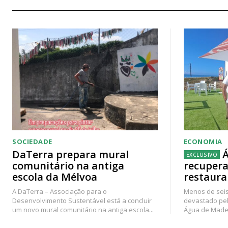
SOCIEDADE
ECONOMIA
DaTerra prepara mural
Á
comunitário na antiga
recupera
escola da Mélvoa
restaura
A DaTerra – Associação para o
Menos de seis
Desenvolvimento Sustentável está a concluir
devastado pel
um novo mural comunitário na antiga escola...
Água de Madei