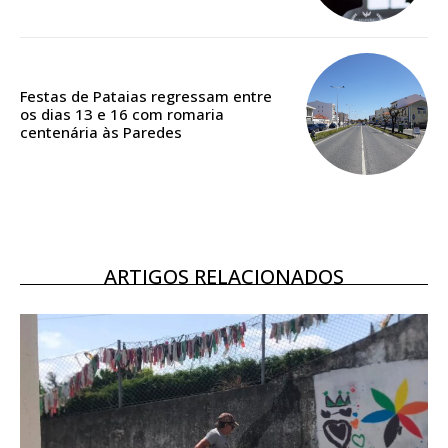
Acesso ao conteúdo online
Acesso aos conteúdos Exclusivos para
assinantes
Ofertas para assinatura anual
Festas de Pataias regressam entre
os dias 13 e 16 com romaria
centenária às Paredes
Escolha o plano
ASSINATURA
DIGITAL ANUAL
ARTIGOS RELACIONADOS
16
€
12 meses
Acesso ao conteúdo online