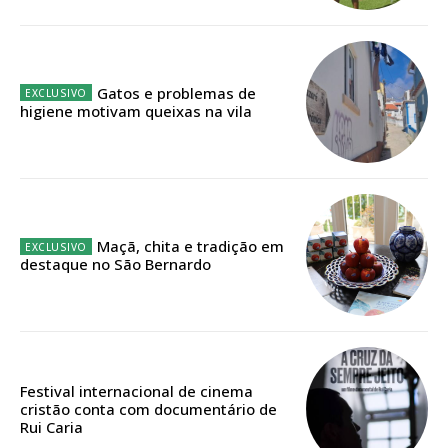
público!
Sendo assinante terá acesso a todos os conteúdos exclusivos e versões
digitais.
Escolha o plano de assinatura desejado:
Gatos e problemas de
higiene motivam queixas na vila
ASSINATURA
IMPRESSA
Maçã, chita e tradição em
32
€
destaque no São Bernardo
12 meses
Festival internacional de cinema
Edição em papel entregue à Quinta-feira em sua
cristão conta com documentário de
casa
Rui Caria