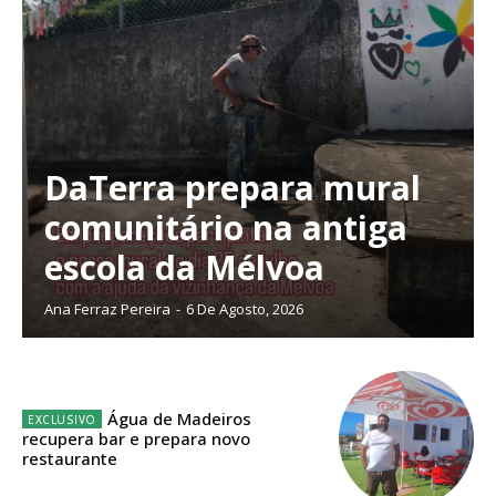
DaTerra prepara mural
comunitário na antiga
escola da Mélvoa
Ana Ferraz Pereira
-
6 De Agosto, 2026
Planos de Assinatura
Água de Madeiros
recupera bar e prepara novo
restaurante
Faça-se assinante do Região de Cister e ajude-nos a manter este serviço