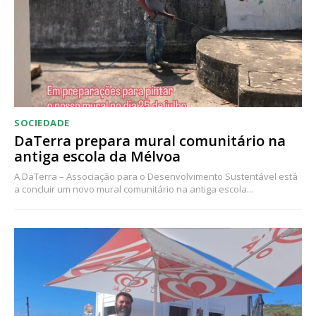
Acesso aos conteúdos Exclusivos para
assinantes
Ofertas para assinatura anual
Escolha o plano
SOCIEDADE
DaTerra prepara mural comunitário na
antiga escola da Mélvoa
A DaTerra – Associação para o Desenvolvimento Sustentável está
a concluir um novo mural comunitário na antiga escola...