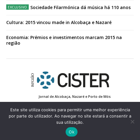
Sociedade Filarmónica dá música há 110 anos
Cultura: 2015 vincou made in Alcobaça e Nazaré
Economia: Prémios e investimentos marcam 2015 na
região
Jornal de Alcobaça, Nazaré e Porto de Mós
Estatuto Editorial
Contactos
Política de Privacidade
Conta de Registo
Edição Impressa
Este site utiliza cookies para permitir uma melhor experiência
por parte do utilizador. Ao navegar no site estará a consentir a
sua utilização.
© 2022 Região de Cister - Todos os direitos reservados.
Ok