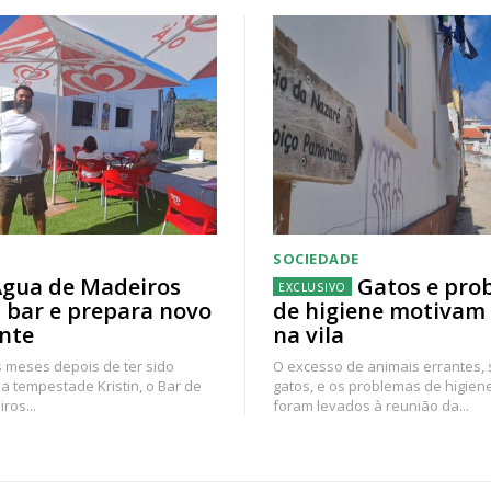
SOCIEDADE
gua de Madeiros
Gatos e pro
 bar e prepara novo
de higiene motivam
nte
na vila
 meses depois de ter sido
O excesso de animais errantes,
a tempestade Kristin, o Bar de
gatos, e os problemas de higien
ros...
foram levados à reunião da...