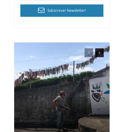
Subscrever Newsletter!
ra
público!