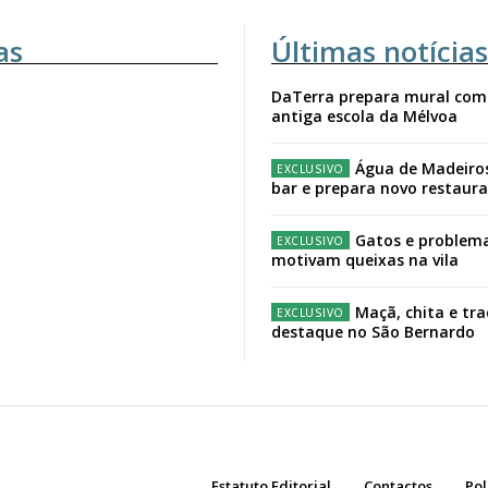
as
Últimas notícias
DaTerra prepara mural com
antiga escola da Mélvoa
Água de Madeiro
bar e prepara novo restaur
Gatos e problema
motivam queixas na vila
Maçã, chita e tr
destaque no São Bernardo
Estatuto Editorial
Contactos
Pol