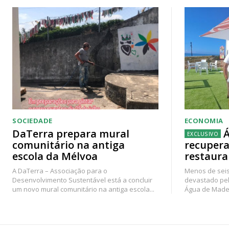
SOCIEDADE
ECONOMIA
DaTerra prepara mural
Á
comunitário na antiga
recupera
escola da Mélvoa
restaura
A DaTerra – Associação para o
Menos de seis
Desenvolvimento Sustentável está a concluir
devastado pel
um novo mural comunitário na antiga escola...
Água de Madei