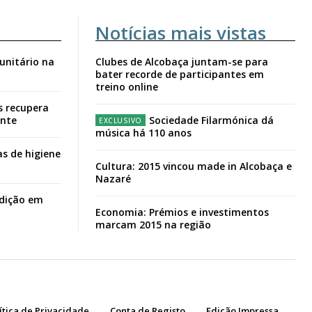
Notícias mais vistas
unitário na
Clubes de Alcobaça juntam-se para
bater recorde de participantes em
treino online
s recupera
ante
Sociedade Filarmónica dá
música há 110 anos
s de higiene
Cultura: 2015 vincou made in Alcobaça e
Nazaré
adição em
Economia: Prémios e investimentos
marcam 2015 na região
ítica de Privacidade
Conta de Registo
Edição Impressa