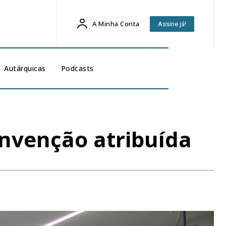
A Minha Conta
Assine já!
Autárquicas
Podcasts
onvenção atribuída