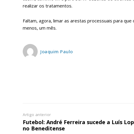
ASSIN
realizar os tratamentos.
IMPR
3
Faltam, agora, limar as arestas processuais para que 
menos, um mês.
12 m
Joaquim Paulo
Edição em papel ent
em sua casa
Acesso ao conteúdo
Acesso aos conteúd
assinantes
Ofertas para assina
Escolha
Artigo anterior
Futebol: André Ferreira sucede a Luís Lo
no Beneditense