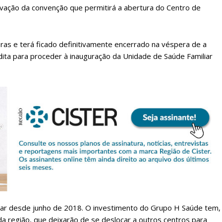
rovação da convenção que permitirá a abertura do Centro de
as e terá ficado definitivamente encerrado na véspera de a
ita para proceder à inauguração da Unidade de Saúde Familiar
lanos de Assinatu
 assinante do Região de Cister e ajude-nos a manter este serviço 
Sendo assinante terá acesso a todos os conteúdos exclusivos e versões digitais.
Escolha o plano de assinatura desejado:
ionar desde junho de 2018. O investimento do Grupo H Saúde tem,
da região, que deixarão de se deslocar a outros centros para