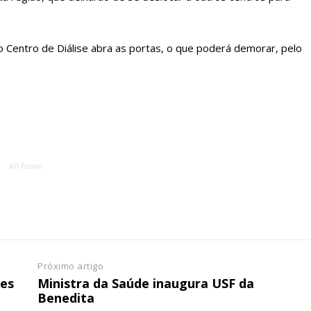
ATURA
ASSI
ESSA
DIGITA
2
€
1
o Centro de Diálise abra as portas, o que poderá demorar, pelo
eses
12 
regue à Quinta-feira
Acesso ao conteúd
Acesso aos conteúd
 online
assinantes
AD Footer
os Exclusivos para
Ofertas para assin
tura anual
Escolha
 o plano
Próximo artigo
pes
Ministra da Saúde inaugura USF da
Benedita