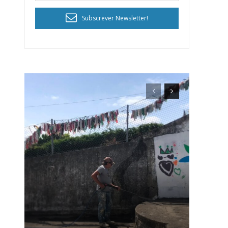
Subscrever Newsletter!
ra
público!