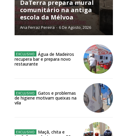
NATURA
DaTerra prepara mural
L ANUAL
comunitário na antiga
escola da Mélvoa
6
€
Ana Ferraz Pereira
-
6 De Agosto, 2026
meses
o online
Água de Madeiros
recupera bar e prepara novo
os Exclusivos para
restaurante
atura anual
Gatos e problemas
 o plano
de higiene motivam queixas na
vila
Maçã, chita e