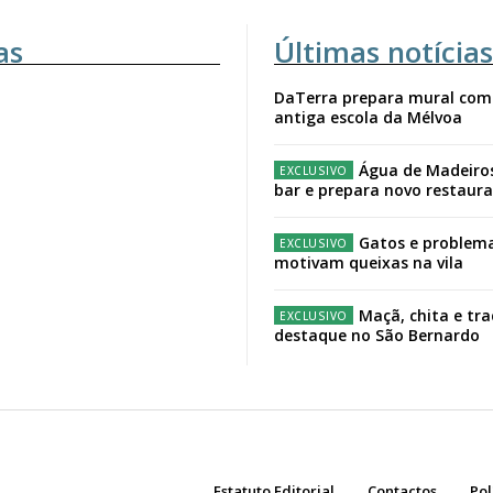
as
Últimas notícias
DaTerra prepara mural com
antiga escola da Mélvoa
Água de Madeiro
bar e prepara novo restaur
Gatos e problema
motivam queixas na vila
Maçã, chita e tr
destaque no São Bernardo
Estatuto Editorial
Contactos
Pol