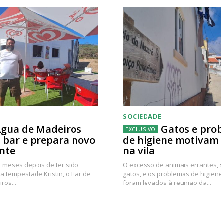
SOCIEDADE
gua de Madeiros
Gatos e pro
 bar e prepara novo
de higiene motivam
nte
na vila
 meses depois de ter sido
O excesso de animais errantes,
a tempestade Kristin, o Bar de
gatos, e os problemas de higien
ros...
foram levados à reunião da...