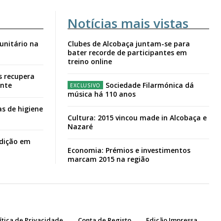
Notícias mais vistas
unitário na
Clubes de Alcobaça juntam-se para
bater recorde de participantes em
treino online
s recupera
ante
Sociedade Filarmónica dá
música há 110 anos
s de higiene
Cultura: 2015 vincou made in Alcobaça e
Nazaré
adição em
Economia: Prémios e investimentos
marcam 2015 na região
ítica de Privacidade
Conta de Registo
Edição Impressa