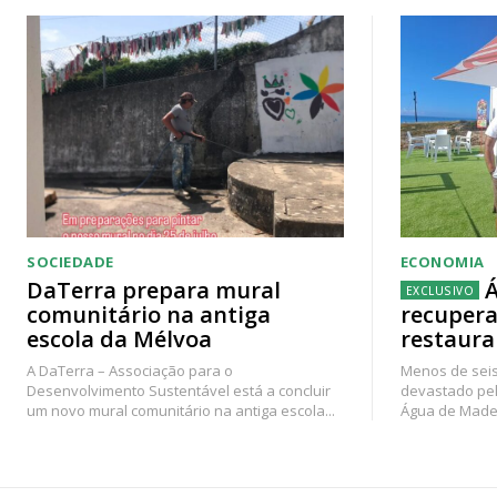
SOCIEDADE
ECONOMIA
DaTerra prepara mural
Á
comunitário na antiga
recupera
escola da Mélvoa
restaura
A DaTerra – Associação para o
Menos de seis
Desenvolvimento Sustentável está a concluir
devastado pel
um novo mural comunitário na antiga escola...
Água de Madei