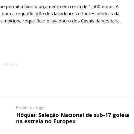
ATURA
ASSI
ESSA
DIGITA
que permitiu fixar o orçamento em cerca de 1.500 euros. A
para a requalificação dos lavadouros e fontes públicas da
2
€
1
mbiciona requalificar o lavadouro dos Casais da Vestiaria.
eses
12 
regue à Quinta-feira
Acesso ao conteúd
Acesso aos conteúd
AD Footer
 online
assinantes
os Exclusivos para
Ofertas para assin
tura anual
Escolha
Próximo artigo
 o plano
Hóquei: Seleção Nacional de sub-17 goleia
na estreia no Europeu