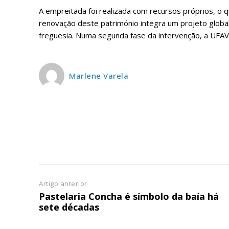
ASSIN
IMPR
A empreitada foi realizada com recursos próprios, o 
renovação deste património integra um projeto global 
3
freguesia. Numa segunda fase da intervenção, a UFAV a
12 m
Marlene Varela
Edição em papel ent
em sua casa
Acesso ao conteúdo
Acesso aos conteúd
assinantes
Ofertas para assina
Artigo anterior
Escolha
Pastelaria Concha é símbolo da baía há
sete décadas