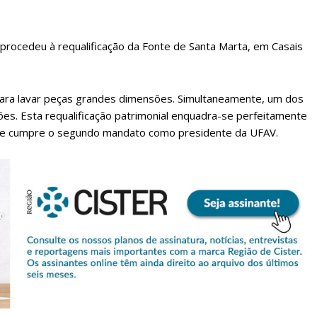
 procedeu à requalificação da Fonte de Santa Marta, em Casais
para lavar peças grandes dimensões. Simultaneamente, um dos
ões. Esta requalificação patrimonial enquadra-se perfeitamente
 que cumpre o segundo mandato como presidente da UFAV.
lanos de Assinatu
 assinante do Região de Cister e ajude-nos a manter este serviço 
Sendo assinante terá acesso a todos os conteúdos exclusivos e versões digitais.
Escolha o plano de assinatura desejado: