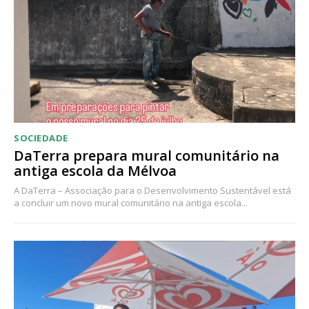
Acesso ao conteúdo online
Acesso aos conteúdos Exclusivos para
assinantes
Ofertas para assinatura anual
Escolha o plano
SOCIEDADE
DaTerra prepara mural comunitário na
antiga escola da Mélvoa
A DaTerra – Associação para o Desenvolvimento Sustentável está
a concluir um novo mural comunitário na antiga escola...