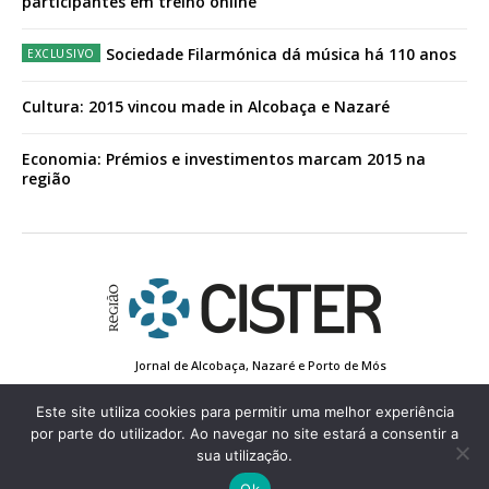
participantes em treino online
Sociedade Filarmónica dá música há 110 anos
Cultura: 2015 vincou made in Alcobaça e Nazaré
Economia: Prémios e investimentos marcam 2015 na
região
Jornal de Alcobaça, Nazaré e Porto de Mós
Estatuto Editorial
Contactos
Política de Privacidade
Conta de Registo
Edição Impressa
Este site utiliza cookies para permitir uma melhor experiência
por parte do utilizador. Ao navegar no site estará a consentir a
sua utilização.
© 2022 Região de Cister - Todos os direitos reservados.
Ok