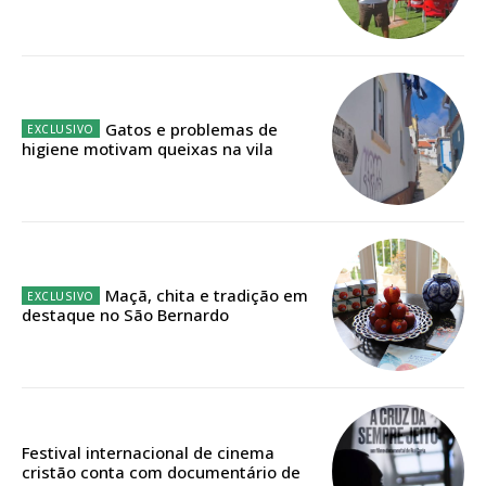
Faça-se assinante do Região de Cister e ajude-nos a manter este serviço
público!
Sendo assinante terá acesso a todos os conteúdos exclusivos e versões
digitais.
Escolha o plano de assinatura desejado:
Gatos e problemas de
higiene motivam queixas na vila
ASSINATURA
IMPRESSA
32
€
Maçã, chita e tradição em
destaque no São Bernardo
12 meses
Festival internacional de cinema
Edição em papel entregue à Quinta-feira em sua
cristão conta com documentário de
casa