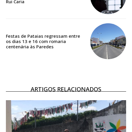
Rui Caria
Acesso ao conteúdo online
Acesso aos conteúdos Exclusivos para
assinantes
Ofertas para assinatura anual
Festas de Pataias regressam entre
os dias 13 e 16 com romaria
Escolha o plano
centenária às Paredes
ASSINATURA
DIGITAL ANUAL
ARTIGOS RELACIONADOS
16
€
12 meses