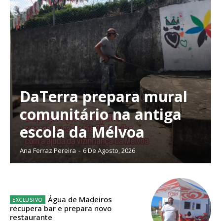
DaTerra prepara mural
comunitário na antiga
escola da Mélvoa
Ana Ferraz Pereira
-
6 De Agosto, 2026
Planos de Assinatura
Água de Madeiros
recupera bar e prepara novo
restaurante