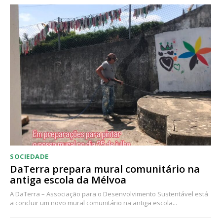
SOCIEDADE
DaTerra prepara mural comunitário na
antiga escola da Mélvoa
A DaTerra – Associação para o Desenvolvimento Sustentável está
a concluir um novo mural comunitário na antiga escola...