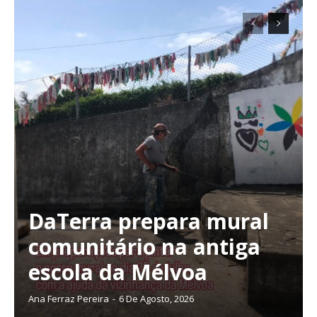
ASSINATURA
DIGITAL ANUAL
16
€
12 meses
Acesso ao conteúdo online
DaTerra prepara mural
Acesso aos conteúdos Exclusivos para
comunitário na antiga
assinantes
Ofertas para assinatura anual
escola da Mélvoa
Ana Ferraz Pereira
-
6 De Agosto, 2026
Escolha o plano