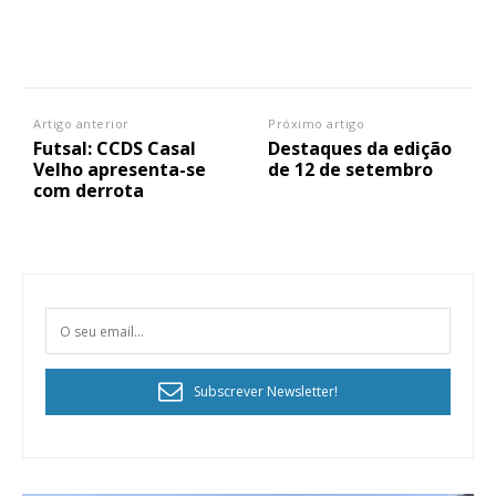
ASSINATURA
IMPRESSA
32
€
Artigo anterior
Próximo artigo
Futsal: CCDS Casal
Destaques da edição
Velho apresenta-se
de 12 de setembro
12 meses
com derrota
Edição em papel entregue à Quinta-feira em sua
casa
Acesso ao conteúdo online
Acesso aos conteúdos Exclusivos para
assinantes
Subscrever Newsletter!
Ofertas para assinatura anual
Escolha o plano