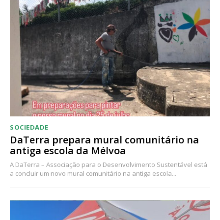
Acesso ao conteúdo online
Acesso aos conteúdos Exclusivos para
assinantes
Ofertas para assinatura anual
Escolha o plano
SOCIEDADE
DaTerra prepara mural comunitário na
antiga escola da Mélvoa
A DaTerra – Associação para o Desenvolvimento Sustentável está
a concluir um novo mural comunitário na antiga escola...