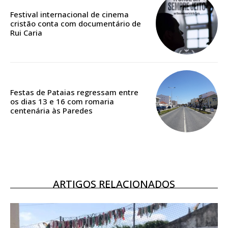
casa
Festival internacional de cinema
cristão conta com documentário de
Acesso ao conteúdo online
Rui Caria
Acesso aos conteúdos Exclusivos para
assinantes
Ofertas para assinatura anual
Escolha o plano
Festas de Pataias regressam entre
os dias 13 e 16 com romaria
centenária às Paredes
ASSINATURA
DIGITAL ANUAL
16
€
ARTIGOS RELACIONADOS
12 meses