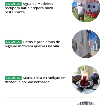
Água de Madeiros
recupera bar e prepara novo
Faça-se assinante do Região de Cister e ajude-nos a manter este serviço
restaurante
público!
Sendo assinante terá acesso a todos os conteúdos exclusivos e versões
digitais.
Escolha o plano de assinatura desejado:
Gatos e problemas de
higiene motivam queixas na vila
ASSINATURA
IMPRESSA
32
€
Maçã, chita e tradição em
destaque no São Bernardo
12 meses
Edição em papel entregue à Quinta-feira em sua