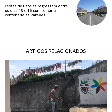
assinantes
Festas de Pataias regressam entre
os dias 13 e 16 com romaria
Ofertas para assinatura anual
centenária às Paredes
Escolha o plano
ARTIGOS RELACIONADOS
ASSINATURA
DIGITAL ANUAL
16
€
12 meses
Acesso ao conteúdo online
Acesso aos conteúdos Exclusivos para