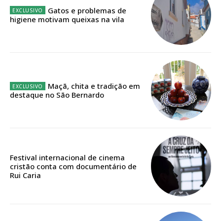
Sendo assinante terá acesso a todos os conteúdos exclusivos e versões
Gatos e problemas de
digitais.
higiene motivam queixas na vila
Escolha o plano de assinatura desejado:
ASSINATURA
Maçã, chita e tradição em
IMPRESSA
destaque no São Bernardo
32
€
12 meses
Festival internacional de cinema
cristão conta com documentário de
Rui Caria
Edição em papel entregue à Quinta-feira em sua
casa
Acesso ao conteúdo online
Acesso aos conteúdos Exclusivos para