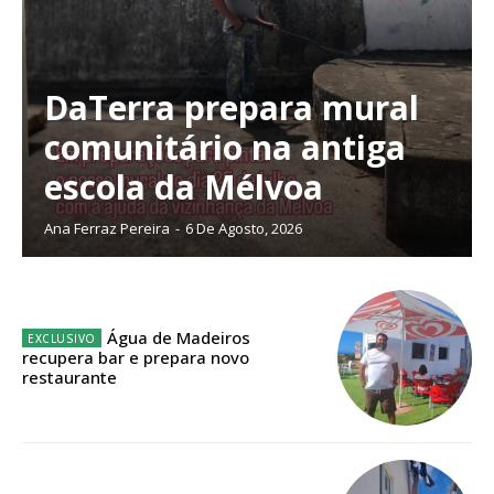
DaTerra prepara mural
comunitário na antiga
escola da Mélvoa
Ana Ferraz Pereira
-
6 De Agosto, 2026
Água de Madeiros
recupera bar e prepara novo
Planos de Assinatura
restaurante
Faça-se assinante do Região de Cister e ajude-nos a manter este serviço
público!