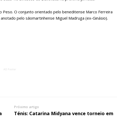
ATURA
ASSI
ESSA
DIGITA
 do Peso. O conjunto orientado pelo beneditense Marco Ferreira
2
€
1
er anotado pelo sãomartinhense Miguel Madruga (ex-Ginásio).
eses
12 
regue à Quinta-feira
Acesso ao conteúd
Acesso aos conteúd
 online
assinantes
os Exclusivos para
Ofertas para assin
AD Footer
tura anual
Escolha
 o plano
Próximo artigo
a
Ténis: Catarina Midyana vence torneio em