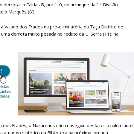
derrotar o Caldas B, por 1-0, no arranque da 1.ª Divisão
celo Marquês (8’).
a Valado dos Frades na pré-eliminatória da Taça Distrito de
m uma derrota muito pesada no reduto da U. Serra (11), na
lanos de Assinatu
 assinante do Região de Cister e ajude-nos a manter este serviço 
Sendo assinante terá acesso a todos os conteúdos exclusivos e versões digitais.
Escolha o plano de assinatura desejado:
 dos Frades, o Nazarenos não conseguiu desfazer o nulo diante
 atuar no sintético da Biblioteca na próxima jornada.