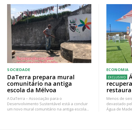
SOCIEDADE
ECONOMIA
DaTerra prepara mural
Á
comunitário na antiga
recupera
escola da Mélvoa
restaura
A DaTerra – Associação para o
Menos de seis
Desenvolvimento Sustentável está a concluir
devastado pel
um novo mural comunitário na antiga escola...
Água de Madei