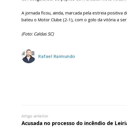
ASSIN
IMPR
A jornada ficou, ainda, marcada pela estreia positiva
3
bateu o Motor Clube (2-1), com o golo da vitória a s
12 m
(Foto: Caldas SC)
Edição em papel ent
em sua casa
Rafael Raimundo
Acesso ao conteúdo
Acesso aos conteúd
assinantes
Ofertas para assina
Escolha
Artigo anterior
Acusada no processo do incêndio de Leiri