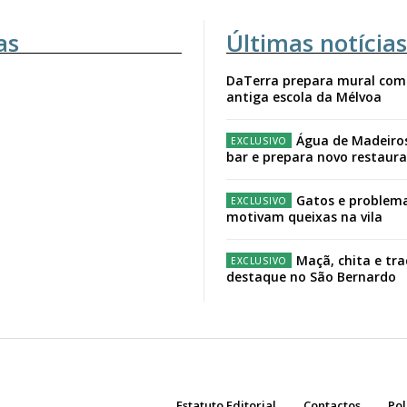
as
Últimas notícias
DaTerra prepara mural com
antiga escola da Mélvoa
Água de Madeiro
bar e prepara novo restaur
Gatos e problema
motivam queixas na vila
Maçã, chita e tr
destaque no São Bernardo
Estatuto Editorial
Contactos
Pol