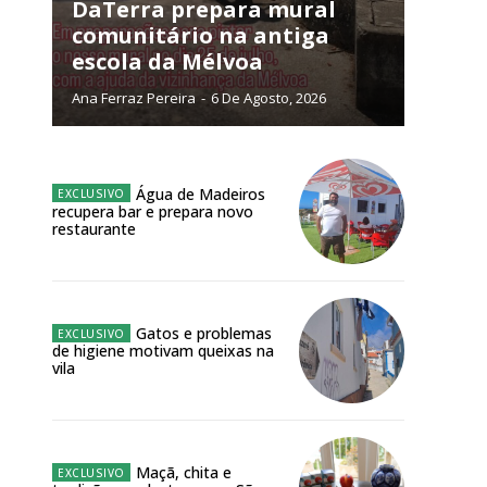
NATURA
DaTerra prepara mural
L ANUAL
comunitário na antiga
escola da Mélvoa
6
€
Ana Ferraz Pereira
-
6 De Agosto, 2026
meses
o online
Água de Madeiros
recupera bar e prepara novo
os Exclusivos para
restaurante
atura anual
Gatos e problemas
 o plano
de higiene motivam queixas na
vila
Maçã, chita e