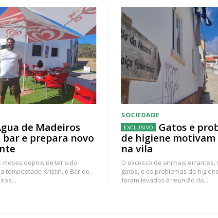
SOCIEDADE
gua de Madeiros
Gatos e pro
 bar e prepara novo
de higiene motivam
nte
na vila
 meses depois de ter sido
O excesso de animais errantes,
a tempestade Kristin, o Bar de
gatos, e os problemas de higien
ros...
foram levados à reunião da...