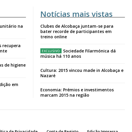
Notícias mais vistas
unitário na
Clubes de Alcobaça juntam-se para
bater recorde de participantes em
treino online
s recupera
ante
Sociedade Filarmónica dá
música há 110 anos
s de higiene
Cultura: 2015 vincou made in Alcobaça e
Nazaré
adição em
Economia: Prémios e investimentos
marcam 2015 na região
ítica de Privacidade
Conta de Registo
Edição Impressa