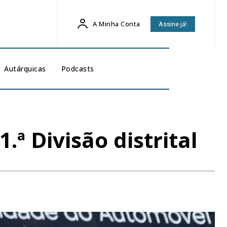
A Minha Conta
Assine já!
Autárquicas
Podcasts
.ª Divisão distrital