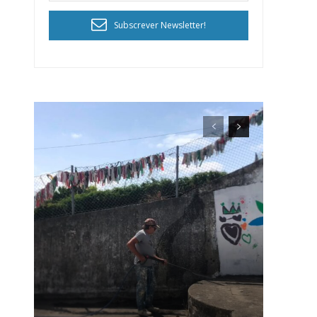
Subscrever Newsletter!
ra
público!